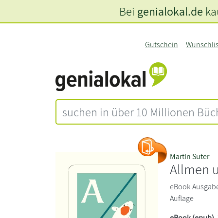
Bei
genialokal.de
kau
Gutschein
Wunschli
Martin Suter
Allmen u
eBook Ausgabe. 
Auflage
eBook (epub)
,