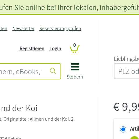
fen Sie online bei Ihrer lokalen
, inhabergefü
sten
Newsletter
Reservierung prüfen
0
Registrieren
Login
L‍i‍e‍b‍l‍i‍n‍g‍s‍b
Stöbern
€
9,
nd der Koi
Originaltitel: Allmen und der Koi. 2.
Arti
 224 Seiten