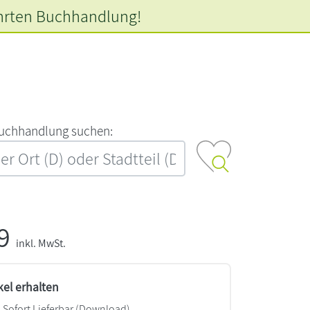
hrten
Buchhandlung!
‍u‍c‍h‍h‍a‍n‍d‍l‍u‍n‍g‍ ‍s‍u‍c‍h‍e‍n‍:‍
99
inkl. MwSt.
kel erhalten
Sofort Lieferbar (Download)