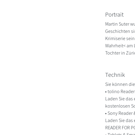
Portrait
Martin Suter w
Geschichten si
Krimiserie sein
Wahrheit< am Lo
Tochter in Züri
Technik
Sie können die
• tolino Reade
Laden Sie das 
kostenlosen So
• Sony Reader
Laden Sie das 
READER FOR PC/
• Tablets & S