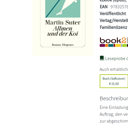
EAN
9783257
Veröffentlicht
Verlag/Herstel
Familienlizenz
Leseprobe ö
Auch erhältlich
Buch (Softcover)
€
15,00
Beschreibu
Eine Einladung
Auftrag, den v
zur abgeschirm