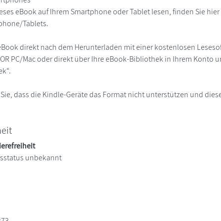
eses eBook auf Ihrem Smartphone oder Tablet lesen, finden Sie hie
phone/Tablets.
eBook direkt nach dem Herunterladen mit einer kostenlosen Lesesoft
R PC/Mac oder direkt über Ihre eBook-Bibliothek in Ihrem Konto un
ek“.
 Sie, dass die Kindle-Geräte das Format nicht unterstützen und diese
heit
ierefreiheit
itsstatus unbekannt
273