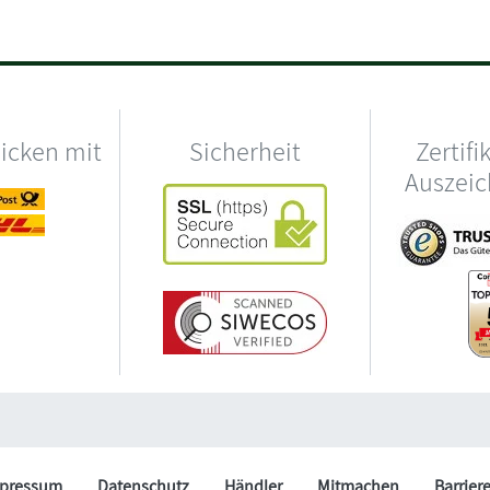
hicken mit
Sicherheit
Zertifi
Auszei
pressum
Datenschutz
Händler
Mitmachen
Barrier