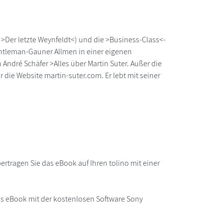
>Der letzte Weynfeldt<) und die >Business-Class<-
entleman-Gauner Allmen in einer eigenen
n André Schäfer >Alles über Martin Suter. Außer die
 die Website martin-suter.com. Er lebt mit seiner
rtragen Sie das eBook auf Ihren tolino mit einer
as eBook mit der kostenlosen Software Sony