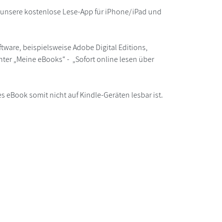
r unsere kostenlose Lese-App für iPhone/iPad und
ware, beispielsweise Adobe Digital Editions,
ter „Meine eBooks“ - „Sofort online lesen über
s eBook somit nicht auf Kindle-Geräten lesbar ist.