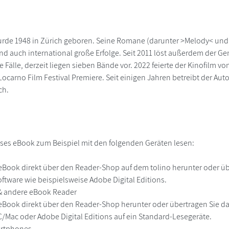
urde 1948 in Zürich geboren. Seine Romane (darunter >Melody< und 
nd auch international große Erfolge. Seit 2011 löst außerdem der G
e Fälle, derzeit liegen sieben Bände vor. 2022 feierte der Kinofilm vo
carno Film Festival Premiere. Seit einigen Jahren betreibt der Autor
ch.
ses eBook zum Beispiel mit den folgenden Geräten lesen:
r
eBook direkt über den Reader-Shop auf dem tolino herunter oder übe
ftware wie beispielsweise Adobe Digital Editions.
 & andere eBook Reader
eBook direkt über den Reader-Shop herunter oder übertragen Sie d
Mac oder Adobe Digital Editions auf ein Standard-Lesegeräte.
martphones