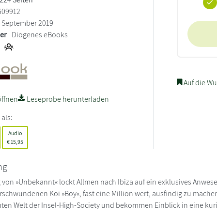
609912
September 2019
ler
Diogenes eBooks
Auf die Wu
ffnen
Leseprobe herunterladen
 als:
Audio
€
15,95
ng
 von »Unbekannt« lockt Allmen nach Ibiza auf ein exklusives Anwesen
erschwundenen Koi »Boy«, fast eine Million wert, ausfindig zu machen
ten Welt der Insel-High-Society und bekommen Einblick in eine ku