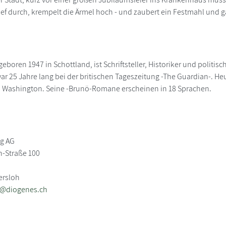
tief durch, krempelt die Ärmel hoch - und zaubert ein Festmahl und
geboren 1947 in Schottland, ist Schriftsteller, Historiker und politis
ar 25 Jahre lang bei der britischen Tageszeitung -The Guardian-. Heu
 Washington. Seine -Brunö-Romane erscheinen in 18 Sprachen.
ag AG
-Straße 100
ersloh
b@diogenes.ch