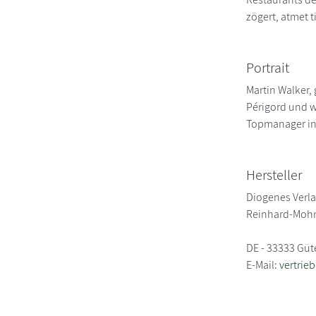
zögert, atmet 
Portrait
Martin Walker, 
Périgord und w
Topmanager in
Hersteller
Diogenes Verl
Reinhard-Mohn
DE - 33333 Güt
E-Mail:
vertrie