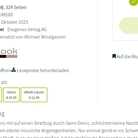
r)
, 329 Seiten
248180
Oktober 2025
ler
Diogenes Verlag AG
ersetzt von Michael Windgassen
Auf die Wu
ffnen
Leseprobe herunterladen
 als:
Audio
eBook (epub)
€
19,95
€
12,99
ng
s mit auf einen Streifzug durch Saint-Denis, schlichtet kleine Nac
m allerlei missliche Angelegenheiten. Nur einmal gerät er ins Schwit
r Stadt, kurz vor einer großen Jubiläumsfeier ins Krankenhaus muss,