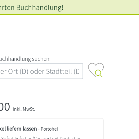
hrten
Buchhandlung!
‍u‍c‍h‍h‍a‍n‍d‍l‍u‍n‍g‍ ‍s‍u‍c‍h‍e‍n‍:‍
,00
inkl. MwSt.
kel liefern lassen
- Portofrei
Sofort lieferbar
(Versand mit Deutscher