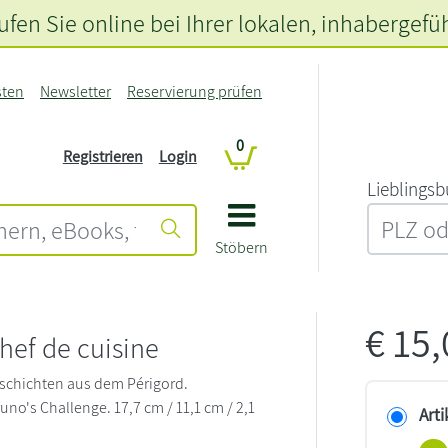
fen Sie online bei Ihrer lokalen
, inhabergefü
sten
Newsletter
Reservierung prüfen
0
Registrieren
Login
L‍i‍e‍b‍l‍i‍n‍g‍s‍b
Stöbern
€
15
hef de cuisine
schichten aus dem Périgord.
Bruno's Challenge. 17,7 cm / 11,1 cm / 2,1
Arti