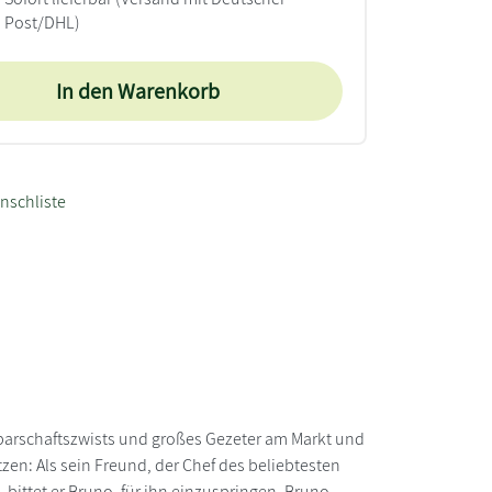
Post/DHL)
In den Warenkorb
nschliste
hbarschaftszwists und großes Gezeter am Markt und
zen: Als sein Freund, der Chef des beliebtesten
 bittet er Bruno, für ihn einzuspringen. Bruno