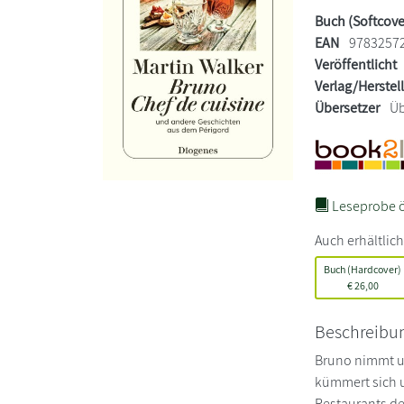
Buch (Softcove
EAN
9783257
Veröffentlicht
Verlag/Herstel
Übersetzer
Üb
Leseprobe ö
Auch erhältlich
Buch (Hardcover)
€
26,00
Beschreibu
Bruno nimmt un
kümmert sich u
Restaurants de