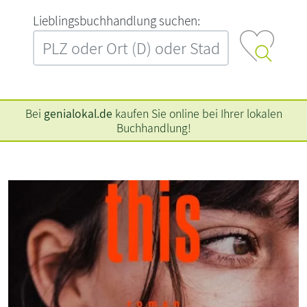
L‍i‍e‍b‍l‍i‍n‍g‍s‍b‍u‍c‍h‍h‍a‍n‍d‍l‍u‍n‍g‍ ‍s‍u‍c‍h‍e‍n‍:‍
Bei
genialokal.de
kaufen Sie online bei Ihrer lokalen
Buchhandlung!