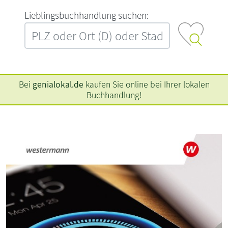
L‍i‍e‍b‍l‍i‍n‍g‍s‍b‍u‍c‍h‍h‍a‍n‍d‍l‍u‍n‍g‍ ‍s‍u‍c‍h‍e‍n‍:‍
Bei
genialokal.de
kaufen Sie online bei Ihrer lokalen
Buchhandlung!