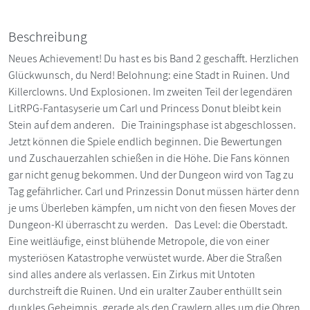
Beschreibung
Neues Achievement! Du hast es bis Band 2 geschafft. Herzlichen
Glückwunsch, du Nerd! Belohnung: eine Stadt in Ruinen. Und
Killerclowns. Und Explosionen. Im zweiten Teil der legendären
LitRPG-Fantasyserie um Carl und Princess Donut bleibt kein
Stein auf dem anderen. Die Trainingsphase ist abgeschlossen.
Jetzt können die Spiele endlich beginnen. Die Bewertungen
und Zuschauerzahlen schießen in die Höhe. Die Fans können
gar nicht genug bekommen. Und der Dungeon wird von Tag zu
Tag gefährlicher. Carl und Prinzessin Donut müssen härter denn
je ums Überleben kämpfen, um nicht von den fiesen Moves der
Dungeon-KI überrascht zu werden. Das Level: die Oberstadt.
Eine weitläufige, einst blühende Metropole, die von einer
mysteriösen Katastrophe verwüstet wurde. Aber die Straßen
sind alles andere als verlassen. Ein Zirkus mit Untoten
durchstreift die Ruinen. Und ein uralter Zauber enthüllt sein
dunkles Geheimnis, gerade als den Crawlern alles um die Ohren