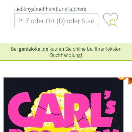
L‍i‍e‍b‍l‍i‍n‍g‍s‍b‍u‍c‍h‍h‍a‍n‍d‍l‍u‍n‍g‍ ‍s‍u‍c‍h‍e‍n‍:‍
Bei
genialokal.de
kaufen Sie online bei Ihrer lokalen
Buchhandlung!