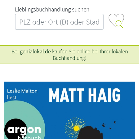
L‍i‍e‍b‍l‍i‍n‍g‍s‍b‍u‍c‍h‍h‍a‍n‍d‍l‍u‍n‍g‍ ‍s‍u‍c‍h‍e‍n‍:‍
Bei
genialokal.de
kaufen Sie online bei Ihrer lokalen
Buchhandlung!