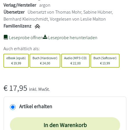
Verlag/Hersteller
argon
Übersetzer
Übersetzt von Thomas Mohr, Sabine Hübner,
Bernhard Kleinschmidt, Vorgelesen von Leslie Malton
Familienlizenz
Leseprobe öffnen
Leseprobe herunterladen
Auch erhältlich als:
eBook (epub)
Buch (Hardcover)
Audio (MP3-CD)
Buch (Softcover)
€
19,99
€
24,00
€
22,00
€
13,99
€
17,95
inkl. MwSt.
Artikel erhalten
In den Warenkorb