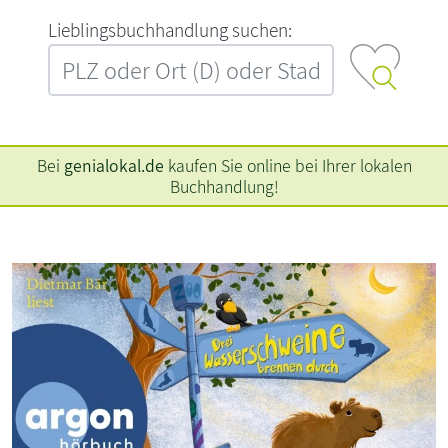
L‍i‍e‍b‍l‍i‍n‍g‍s‍b‍u‍c‍h‍h‍a‍n‍d‍l‍u‍n‍g‍ ‍s‍u‍c‍h‍e‍n‍:‍
Bei
genialokal.de
kaufen Sie online bei Ihrer lokalen
Buchhandlung!