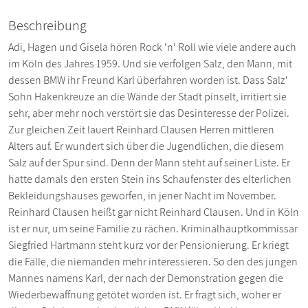
Beschreibung
Adi, Hagen und Gisela hören Rock 'n' Roll wie viele andere auch
im Köln des Jahres 1959. Und sie verfolgen Salz, den Mann, mit
dessen BMW ihr Freund Karl überfahren worden ist. Dass Salz'
Sohn Hakenkreuze an die Wände der Stadt pinselt, irritiert sie
sehr, aber mehr noch verstört sie das Desinteresse der Polizei.
Zur gleichen Zeit lauert Reinhard Clausen Herren mittleren
Alters auf. Er wundert sich über die Jugendlichen, die diesem
Salz auf der Spur sind. Denn der Mann steht auf seiner Liste. Er
hatte damals den ersten Stein ins Schaufenster des elterlichen
Bekleidungshauses geworfen, in jener Nacht im November.
Reinhard Clausen heißt gar nicht Reinhard Clausen. Und in Köln
ist er nur, um seine Familie zu rächen. Kriminalhauptkommissar
Siegfried Hartmann steht kurz vor der Pensionierung. Er kriegt
die Fälle, die niemanden mehr interessieren. So den des jungen
Mannes namens Karl, der nach der Demonstration gegen die
Wiederbewaffnung getötet worden ist. Er fragt sich, woher er