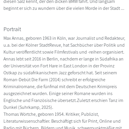
diesen Salz kennt, der den dicken BMW fährt. Und langsam
beginnt er sich zu wundern über die vielen Morde in der Stadt ...
Portrait
Max Annas, geboren 1963 in Köln, war Journalist und Redakteur,
u.a. bei der Kölner StadtRevue, hat Sachbücher über Politik und
Kultur veröffentlicht sowie Filmfestivals und -reihen organisiert.
Annas lebt seit 2016 in Berlin, nachdem er lange in Südafrika an
der Universität von Fort Hare in East London in der Provinz
Ostkap zu südafrikanischem Jazz geforscht hat. Seit seinem
Roman-Debüt Die Farm (2014) schreibt er erfolgreiche
Kriminalromane, die fünfmal mit dem Deutschen Krimipreis
ausgezeichnet wurden. Einige seiner Romane wurden ins
Englische und Französische übersetzt.Zuletzt erschien Tanz im
Dunkel (Suhrkamp, 2025).
Thomas Wörtche, geboren 1954. Kritiker, Publizist,
Literaturwissenschaftler. Beschäftigt sich für Print, Online und
Radio mit Büchern, Bildern und Musik, schwerpunktmäßig mit