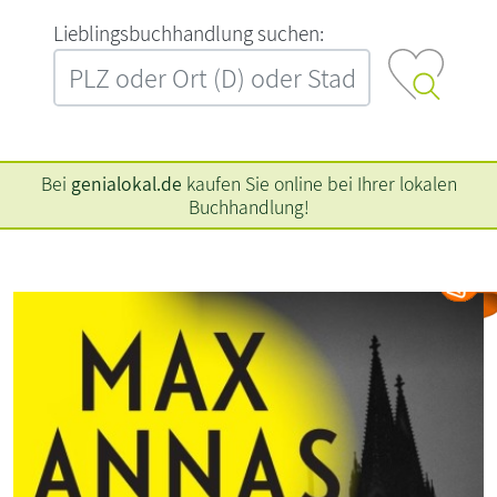
L‍i‍e‍b‍l‍i‍n‍g‍s‍b‍u‍c‍h‍h‍a‍n‍d‍l‍u‍n‍g‍ ‍s‍u‍c‍h‍e‍n‍:‍
Bei
genialokal.de
kaufen Sie online bei Ihrer lokalen
Buchhandlung!