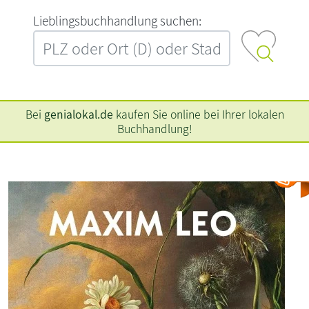
L‍i‍e‍b‍l‍i‍n‍g‍s‍b‍u‍c‍h‍h‍a‍n‍d‍l‍u‍n‍g‍ ‍s‍u‍c‍h‍e‍n‍:‍
Bei
genialokal.de
kaufen Sie online bei Ihrer lokalen
Buchhandlung!