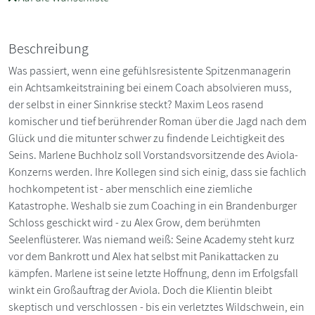
Beschreibung
Was passiert, wenn eine gefühlsresistente Spitzenmanagerin
ein Achtsamkeitstraining bei einem Coach absolvieren muss,
der selbst in einer Sinnkrise steckt? Maxim Leos rasend
komischer und tief berührender Roman über die Jagd nach dem
Glück und die mitunter schwer zu findende Leichtigkeit des
Seins. Marlene Buchholz soll Vorstandsvorsitzende des Aviola-
Konzerns werden. Ihre Kollegen sind sich einig, dass sie fachlich
hochkompetent ist - aber menschlich eine ziemliche
Katastrophe. Weshalb sie zum Coaching in ein Brandenburger
Schloss geschickt wird - zu Alex Grow, dem berühmten
Seelenflüsterer. Was niemand weiß: Seine Academy steht kurz
vor dem Bankrott und Alex hat selbst mit Panikattacken zu
kämpfen. Marlene ist seine letzte Hoffnung, denn im Erfolgsfall
winkt ein Großauftrag der Aviola. Doch die Klientin bleibt
skeptisch und verschlossen - bis ein verletztes Wildschwein, ein