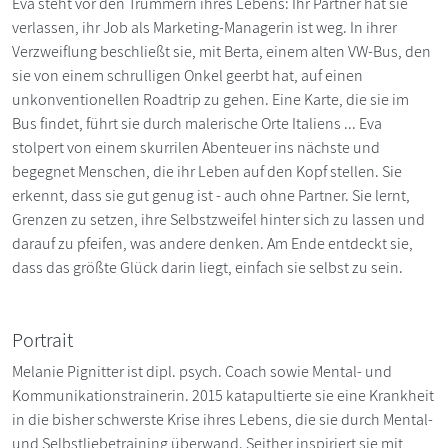
Eva steht vor den Trümmern ihres Lebens: Ihr Partner hat sie
verlassen, ihr Job als Marketing-Managerin ist weg. In ihrer
Verzweiflung beschließt sie, mit Berta, einem alten VW-Bus, den
sie von einem schrulligen Onkel geerbt hat, auf einen
unkonventionellen Roadtrip zu gehen. Eine Karte, die sie im
Bus findet, führt sie durch malerische Orte Italiens ... Eva
stolpert von einem skurrilen Abenteuer ins nächste und
begegnet Menschen, die ihr Leben auf den Kopf stellen. Sie
erkennt, dass sie gut genug ist - auch ohne Partner. Sie lernt,
Grenzen zu setzen, ihre Selbstzweifel hinter sich zu lassen und
darauf zu pfeifen, was andere denken. Am Ende entdeckt sie,
dass das größte Glück darin liegt, einfach sie selbst zu sein.
Portrait
Melanie Pignitter ist dipl. psych. Coach sowie Mental- und
Kommunikationstrainerin. 2015 katapultierte sie eine Krankheit
in die bisher schwerste Krise ihres Lebens, die sie durch Mental-
und Selbstliebetraining überwand. Seither inspiriert sie mit