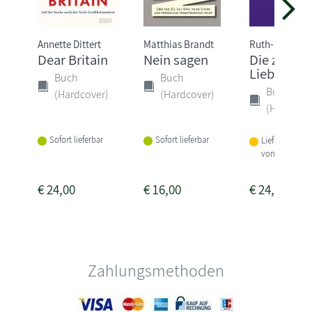
Annette Dittert
Matthias Brandt
Ruth-Maria T
Dear Britain
Nein sagen
Die zweitg
Liebe
Buch
Buch
Buch
(Hardcover)
(Hardcover)
(Hardcove
Sofort lieferbar
Sofort lieferbar
Lieferbar inne
von 1-2 Woch
€
24,00
€
16,00
€
24,00
Zahlungsmethoden