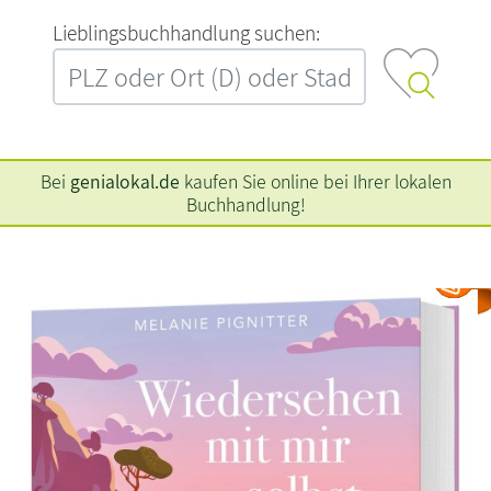
L‍i‍e‍b‍l‍i‍n‍g‍s‍b‍u‍c‍h‍h‍a‍n‍d‍l‍u‍n‍g‍ ‍s‍u‍c‍h‍e‍n‍:‍
Bei
genialokal.de
kaufen Sie online bei Ihrer lokalen
Buchhandlung!