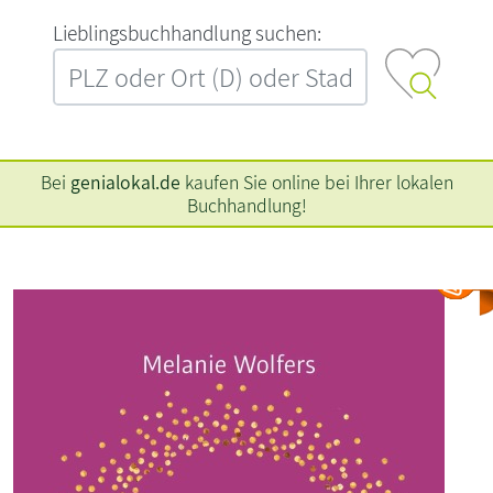
L‍i‍e‍b‍l‍i‍n‍g‍s‍b‍u‍c‍h‍h‍a‍n‍d‍l‍u‍n‍g‍ ‍s‍u‍c‍h‍e‍n‍:‍
Bei
genialokal.de
kaufen Sie online bei Ihrer lokalen
Buchhandlung!