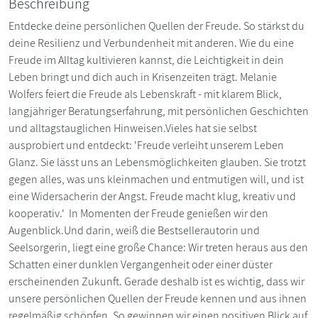
Beschreibung
Entdecke deine persönlichen Quellen der Freude. So stärkst du
deine Resilienz und Verbundenheit mit anderen. Wie du eine
Freude im Alltag kultivieren kannst, die Leichtigkeit in dein
Leben bringt und dich auch in Krisenzeiten trägt. Melanie
Wolfers feiert die Freude als Lebenskraft - mit klarem Blick,
langjähriger Beratungserfahrung, mit persönlichen Geschichten
und alltagstauglichen Hinweisen.Vieles hat sie selbst
ausprobiert und entdeckt: 'Freude verleiht unserem Leben
Glanz. Sie lässt uns an Lebensmöglichkeiten glauben. Sie trotzt
gegen alles, was uns kleinmachen und entmutigen will, und ist
eine Widersacherin der Angst. Freude macht klug, kreativ und
kooperativ.' In Momenten der Freude genießen wir den
Augenblick.Und darin, weiß die Bestsellerautorin und
Seelsorgerin, liegt eine große Chance: Wir treten heraus aus den
Schatten einer dunklen Vergangenheit oder einer düster
erscheinenden Zukunft. Gerade deshalb ist es wichtig, dass wir
unsere persönlichen Quellen der Freude kennen und aus ihnen
regelmäßig schöpfen. So gewinnen wir einen positiven Blick auf