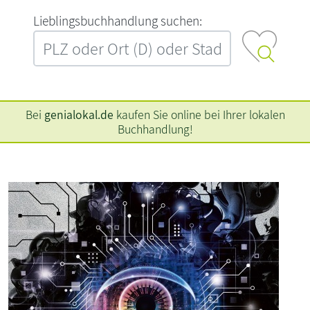
L‍i‍e‍b‍l‍i‍n‍g‍s‍b‍u‍c‍h‍h‍a‍n‍d‍l‍u‍n‍g‍ ‍s‍u‍c‍h‍e‍n‍:‍
Bei
genialokal.de
kaufen Sie online bei Ihrer lokalen
Buchhandlung!