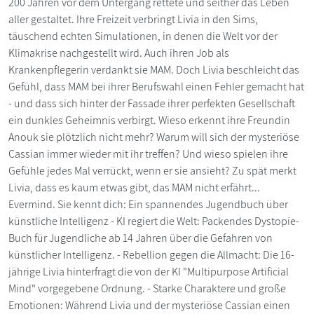
200 Jahren vor dem Untergang rettete und seither das Leben
aller gestaltet. Ihre Freizeit verbringt Livia in den Sims,
täuschend echten Simulationen, in denen die Welt vor der
Klimakrise nachgestellt wird. Auch ihren Job als
Krankenpflegerin verdankt sie MAM. Doch Livia beschleicht das
Gefühl, dass MAM bei ihrer Berufswahl einen Fehler gemacht hat
- und dass sich hinter der Fassade ihrer perfekten Gesellschaft
ein dunkles Geheimnis verbirgt. Wieso erkennt ihre Freundin
Anouk sie plötzlich nicht mehr? Warum will sich der mysteriöse
Cassian immer wieder mit ihr treffen? Und wieso spielen ihre
Gefühle jedes Mal verrückt, wenn er sie ansieht? Zu spät merkt
Livia, dass es kaum etwas gibt, das MAM nicht erfährt...
Evermind. Sie kennt dich: Ein spannendes Jugendbuch über
künstliche Intelligenz - KI regiert die Welt: Packendes Dystopie-
Buch für Jugendliche ab 14 Jahren über die Gefahren von
künstlicher Intelligenz. - Rebellion gegen die Allmacht: Die 16-
jährige Livia hinterfragt die von der KI "Multipurpose Artificial
Mind" vorgegebene Ordnung. - Starke Charaktere und große
Emotionen: Während Livia und der mysteriöse Cassian einen