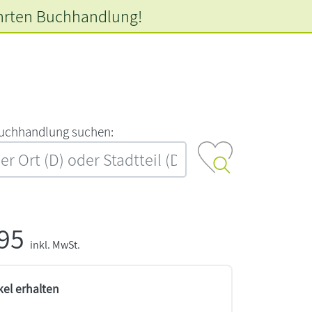
hrten
Buchhandlung!
‍u‍c‍h‍h‍a‍n‍d‍l‍u‍n‍g‍ ‍s‍u‍c‍h‍e‍n‍:‍
,95
inkl. MwSt.
kel erhalten