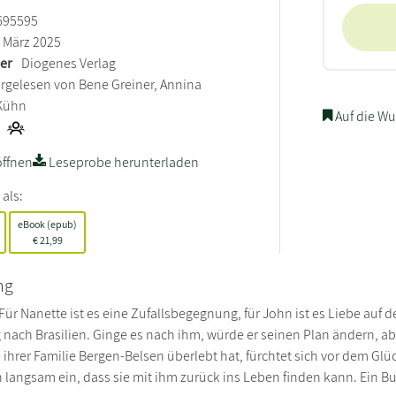
695595
März 2025
ler
Diogenes Verlag
rgelesen von Bene Greiner, Annina
 Kühn
Auf die Wu
ffnen
Leseprobe herunterladen
 als:
eBook (epub)
€
21,99
ng
ür Nanette ist es eine Zufallsbegegnung, für John ist es Liebe auf d
ach Brasilien. Ginge es nach ihm, würde er seinen Plan ändern, ab
 ihrer Familie Bergen-Belsen überlebt hat, fürchtet sich vor dem Glüc
h langsam ein, dass sie mit ihm zurück ins Leben finden kann. Ein Bu