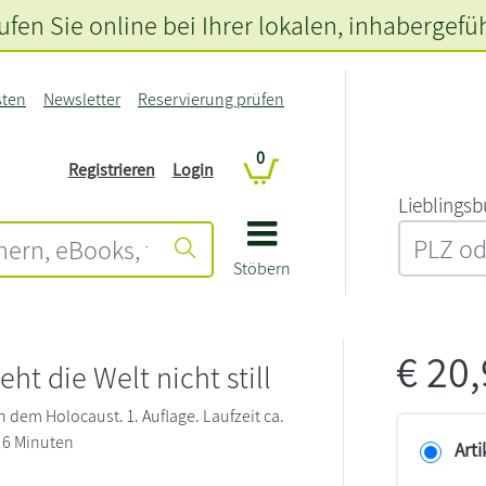
fen Sie online bei Ihrer lokalen
, inhabergefü
sten
Newsletter
Reservierung prüfen
0
Registrieren
Login
L‍i‍e‍b‍l‍i‍n‍g‍s‍b
Stöbern
€
20
teht die Welt nicht still
 dem Holocaust. 1. Auflage. Laufzeit ca.
 6 Minuten
Arti