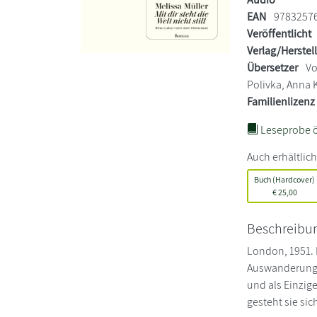
EAN
9783257
Veröffentlicht
Verlag/Herstel
Übersetzer
Vo
Polivka, Anna
Familienlizenz
Leseprobe ö
Auch erhältlich
Buch (Hardcover)
€
25,00
Beschreibu
London, 1951. F
Auswanderung n
und als Einzige
gesteht sie sic