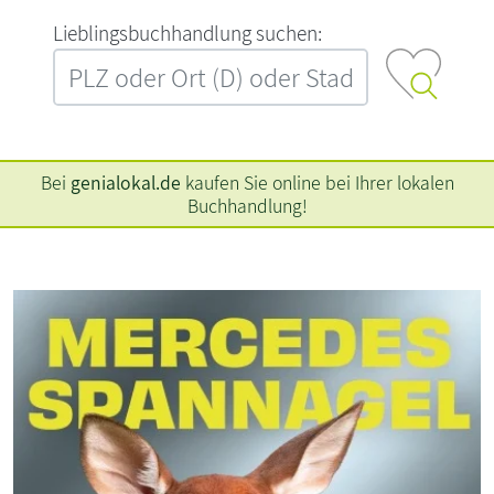
L‍i‍e‍b‍l‍i‍n‍g‍s‍b‍u‍c‍h‍h‍a‍n‍d‍l‍u‍n‍g‍ ‍s‍u‍c‍h‍e‍n‍:‍
Bei
genialokal.de
kaufen Sie online bei Ihrer lokalen
Buchhandlung!