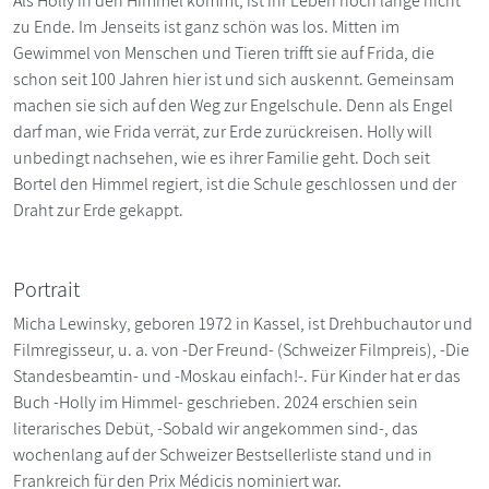
Als Holly in den Himmel kommt, ist ihr Leben noch lange nicht
zu Ende. Im Jenseits ist ganz schön was los. Mitten im
Gewimmel von Menschen und Tieren trifft sie auf Frida, die
schon seit 100 Jahren hier ist und sich auskennt. Gemeinsam
machen sie sich auf den Weg zur Engelschule. Denn als Engel
darf man, wie Frida verrät, zur Erde zurückreisen. Holly will
unbedingt nachsehen, wie es ihrer Familie geht. Doch seit
Bortel den Himmel regiert, ist die Schule geschlossen und der
Draht zur Erde gekappt.
Portrait
Micha Lewinsky, geboren 1972 in Kassel, ist Drehbuchautor und
Filmregisseur, u. a. von -Der Freund- (Schweizer Filmpreis), -Die
Standesbeamtin- und -Moskau einfach!-. Für Kinder hat er das
Buch -Holly im Himmel- geschrieben. 2024 erschien sein
literarisches Debüt, -Sobald wir angekommen sind-, das
wochenlang auf der Schweizer Bestsellerliste stand und in
Frankreich für den Prix Médicis nominiert war.