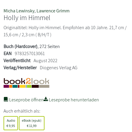
Micha Lewinsky
,
Lawrence Grimm
Holly im Himmel
Originaltitel: Holly im Himmel. Empfohlen ab 10 Jahre. 21,7 cm /
15,6 cm / 2,3 cm ( B/H/T )
Buch (Hardcover)
, 272 Seiten
EAN
9783257013061
Veröffentlicht
August 2022
Verlag/Hersteller
Diogenes Verlag AG
Leseprobe öffnen
Leseprobe herunterladen
Auch erhältlich als:
Audio
eBook (epub)
€
9,95
€
11,99