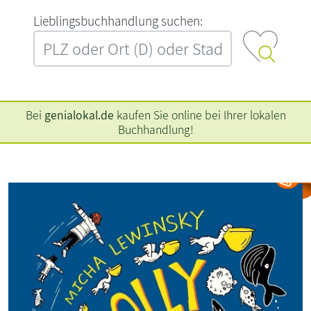
L‍i‍e‍b‍l‍i‍n‍g‍s‍b‍u‍c‍h‍h‍a‍n‍d‍l‍u‍n‍g‍ ‍s‍u‍c‍h‍e‍n‍:‍
Bei
genialokal.de
kaufen Sie online bei Ihrer lokalen
Buchhandlung!