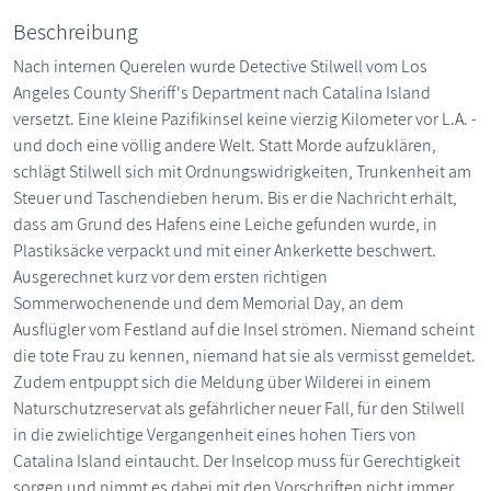
Beschreibung
Nach internen Querelen wurde Detective Stilwell vom Los
Angeles County Sheriff's Department nach Catalina Island
versetzt. Eine kleine Pazifikinsel keine vierzig Kilometer vor L.A. -
und doch eine völlig andere Welt. Statt Morde aufzuklären,
schlägt Stilwell sich mit Ordnungswidrigkeiten, Trunkenheit am
Steuer und Taschendieben herum. Bis er die Nachricht erhält,
dass am Grund des Hafens eine Leiche gefunden wurde, in
Plastiksäcke verpackt und mit einer Ankerkette beschwert.
Ausgerechnet kurz vor dem ersten richtigen
Sommerwochenende und dem Memorial Day, an dem
Ausflügler vom Festland auf die Insel strömen. Niemand scheint
die tote Frau zu kennen, niemand hat sie als vermisst gemeldet.
Zudem entpuppt sich die Meldung über Wilderei in einem
Naturschutzreservat als gefährlicher neuer Fall, für den Stilwell
in die zwielichtige Vergangenheit eines hohen Tiers von
Catalina Island eintaucht. Der Inselcop muss für Gerechtigkeit
sorgen und nimmt es dabei mit den Vorschriften nicht immer