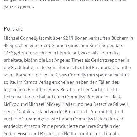
ganz so genau.
Portrait
Michael Connelly ist mit über 92 Millionen verkauften Büchern in
45 Sprachen einer der US-amerikanischen Krimi-Superstars.
1956 geboren, wuchs er in Florida auf, wo er als Journalist
arbeitete, bis ihn die Los Angeles Times als Gerichtsreporter in
die Stadt holte, in der sein literarisches Idol Raymond Chandler
seine Romane spielen ließ, was Connelly ihm später gleichtun
sollte. Im Kampa Verlag erscheinen neben den Fällen des
legendären Ermittlers Harry Bosch und der Nachtschicht-
Detective Rene-e Ballard auch Connellys Romane mit Jack
McEvoy und Michael 'Mickey' Haller und neu Detective Stilwell,
der auf Catalina Island vor der Küste von L. A. ermittelt. Und
auch die Streamingdienste haben Connellys Helden für sich
entdeckt: Amazon Prime produzierte mehrere Staffeln der
Serien Bosch und Ballard, bei Netflix ermittelt der Lincoln