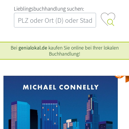
L‍i‍e‍b‍l‍i‍n‍g‍s‍b‍u‍c‍h‍h‍a‍n‍d‍l‍u‍n‍g‍ ‍s‍u‍c‍h‍e‍n‍:‍
Bei
genialokal.de
kaufen Sie online bei Ihrer lokalen
Buchhandlung!