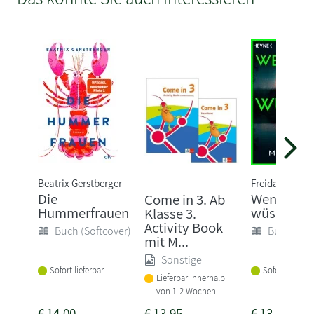
Beatrix Gerstberger
Freida McFad
Die
Wenn sie
Come in 3. Ab
Hummerfrauen
wüsste
Klasse 3.
Activity Book
Buch (Softcover)
Buch (Sof
mit M...
Sonstige
Sofort lieferbar
Sofort lieferba
Lieferbar innerhalb
von 1-2 Wochen
€
14,00
€
13,95
€
13,00