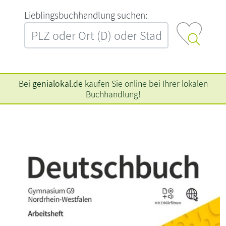
L‍i‍e‍b‍l‍i‍n‍g‍s‍b‍u‍c‍h‍h‍a‍n‍d‍l‍u‍n‍g‍ ‍s‍u‍c‍h‍e‍n‍:‍
Bei
genialokal.de
kaufen Sie online bei Ihrer lokalen
Buchhandlung!