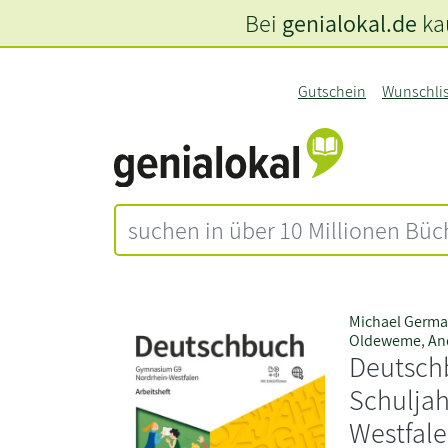
Bei
genialokal.de
kau
Gutschein
Wunschli
Michael Germ
Oldeweme
,
An
Deutsch
Schuljah
Westfale