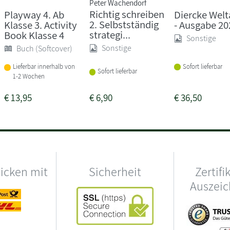
Peter Wachendorf
Richtig schreiben
Playway 4. Ab
Diercke Welt
2. Selbstständig
Klasse 3. Activity
- Ausgabe 20
strategi...
Book Klasse 4
Sonstige
Sonstige
Buch (Softcover)
Sofort lieferbar
Lieferbar innerhalb von
Sofort lieferbar
1-2 Wochen
€
13,95
€
6,90
€
36,50
hicken mit
Sicherheit
Zertifi
Auszei