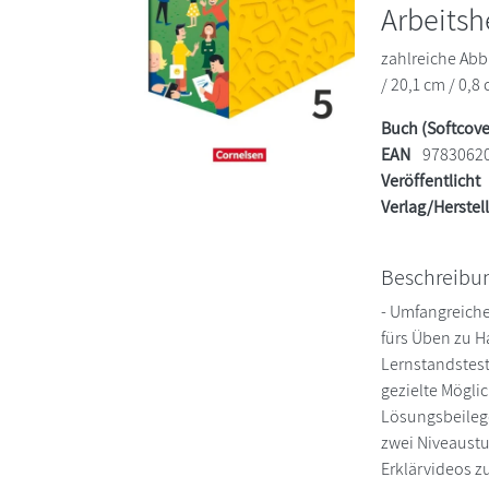
Arbeitsh
zahlreiche Ab
/ 20,1 cm / 0,8 
Buch (Softcove
EAN
9783062
Veröffentlicht
Verlag/Herstel
Beschreibu
- Umfangreich
fürs Üben zu H
Lernstandstest
gezielte Mögli
Lösungsbeilege
zwei Niveaustu
Erklärvideos z