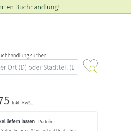
hrten
Buchhandlung!
‍u‍c‍h‍h‍a‍n‍d‍l‍u‍n‍g‍ ‍s‍u‍c‍h‍e‍n‍:‍
,75
inkl. MwSt.
kel liefern lassen
- Portofrei
Sofort lieferbar
(Versand mit Deutscher