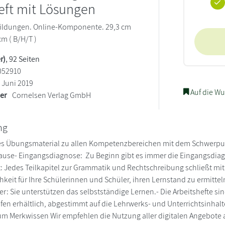
eft mit Lösungen
bildungen. Online-Komponente. 29,3 cm
cm ( B/H/T )
r)
, 92 Seiten
052910
Juni 2019
Auf die Wu
ler
Cornelsen Verlag GmbH
ng
es Übungsmaterial zu allen Kompetenzbereichen mit dem Schwerpu
ause- Eingangsdiagnose: Zu Beginn gibt es immer die Eingangsdia
: Jedes Teilkapitel zur Grammatik und Rechtschreibung schließt mit 
chkeit für Ihre Schülerinnen und Schüler, ihren Lernstand zu ermitte
r: Sie unterstützen das selbstständige Lernen.- Die Arbeitshefte si
fen erhältlich, abgestimmt auf die Lehrwerks- und Unterrichtsinhalt
um Merkwissen Wir empfehlen die Nutzung aller digitalen Angebote 