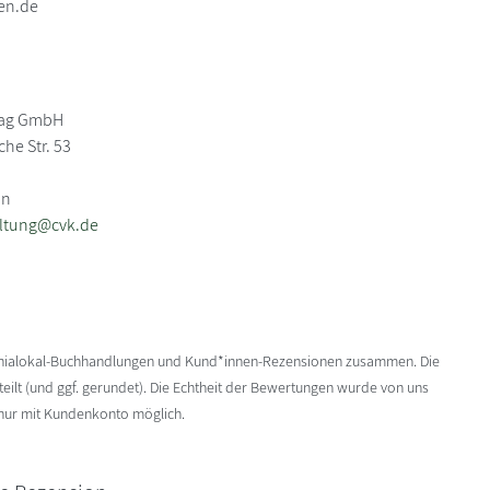
en.de
lag GmbH
he Str. 53
in
ltung@cvk.de
enialokal-Buchhandlungen und Kund*innen-Rezensionen zusammen. Die
ilt (und ggf. gerundet). Die Echtheit der Bewertungen wurde von uns
 nur mit Kundenkonto möglich.