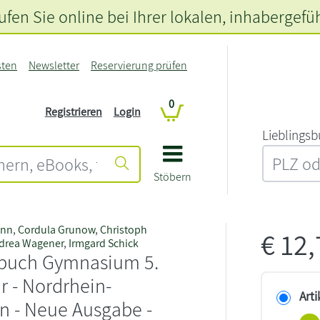
fen Sie online bei Ihrer lokalen
, inhabergefü
sten
Newsletter
Reservierung prüfen
0
Registrieren
Login
L‍i‍e‍b‍l‍i‍n‍g‍s‍b
Stöbern
ann
,
Cordula Grunow
,
Christoph
€
12
drea Wagener
,
Irmgard Schick
buch Gymnasium 5.
r - Nordrhein-
Arti
n - Neue Ausgabe -