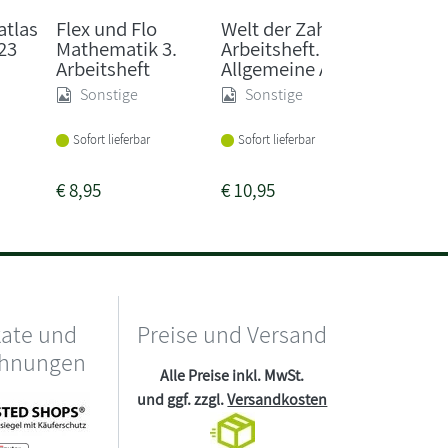
Anja Wac
Schöns
atlas
Flex und Flo
Welt der Zahl 3.
in GS -
23
Mathematik 3.
Arbeitsheft.
rechtsh
Arbeitsheft
Allgemeine A...
Gru...
Sonstige
Sonstige
Sonst
Sofort lieferbar
Sofort lieferbar
Lieferba
1-2 Woc
€
8,95
€
10,95
€
3,30
kate und
Preise und Versand
chnungen
Alle Preise inkl. MwSt.
und ggf. zzgl.
Versandkosten