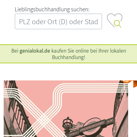
L‍i‍e‍b‍l‍i‍n‍g‍s‍b‍u‍c‍h‍h‍a‍n‍d‍l‍u‍n‍g‍ ‍s‍u‍c‍h‍e‍n‍:‍
Bei
genialokal.de
kaufen Sie online bei Ihrer lokalen
Buchhandlung!