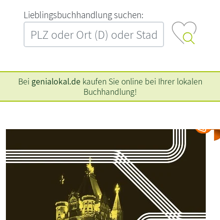
L‍i‍e‍b‍l‍i‍n‍g‍s‍b‍u‍c‍h‍h‍a‍n‍d‍l‍u‍n‍g‍ ‍s‍u‍c‍h‍e‍n‍:‍
Bei
genialokal.de
kaufen Sie online bei Ihrer lokalen
Buchhandlung!