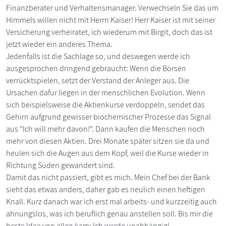
Finanzberater und Verhaltensmanager. Verwechseln Sie das um
Himmels willen nicht mit Herrn Kaiser! Herr Kaiser ist mit seiner
Versicherung verheiratet, ich wiederum mit Birgit, doch das ist
jetzt wieder ein anderes Thema.
Jedenfalls ist die Sachlage so, und deswegen werde ich
ausgesprochen dringend gebraucht: Wenn die Börsen
verrücktspielen, setzt der Verstand der Anleger aus. Die
Ursachen dafür liegen in der menschlichen Evolution. Wenn
sich beispielsweise die Aktienkurse verdoppeln, sendet das
Gehirn aufgrund gewisser biochemischer Prozesse das Signal
aus "Ich will mehr davon!". Dann kaufen die Menschen noch
mehr von diesen Aktien. Drei Monate später sitzen sie da und
heulen sich die Augen aus dem Kopf, weil die Kurse wieder in
Richtung Süden gewandert sind.
Damit das nicht passiert, gibt es mich. Mein Chef bei der Bank
sieht das etwas anders, daher gab es neulich einen heftigen
Knall. Kurz danach war ich erst mal arbeits- und kurzzeitig auch
ahnungslos, was ich beruflich genau anstellen soll. Bis mir die
beste Idee von allen kam: Ich werde unabhängig!