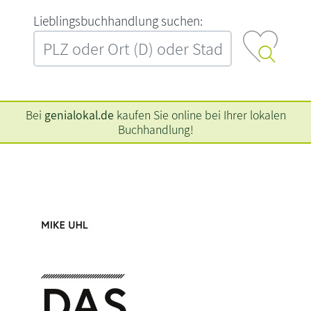
L‍i‍e‍b‍l‍i‍n‍g‍s‍b‍u‍c‍h‍h‍a‍n‍d‍l‍u‍n‍g‍ ‍s‍u‍c‍h‍e‍n‍:‍
Bei
genialokal.de
kaufen Sie online bei Ihrer lokalen
Buchhandlung!