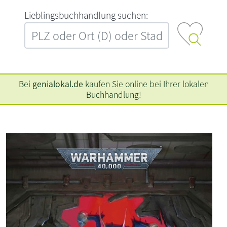
L‍i‍e‍b‍l‍i‍n‍g‍s‍b‍u‍c‍h‍h‍a‍n‍d‍l‍u‍n‍g‍ ‍s‍u‍c‍h‍e‍n‍:‍
Bei
genialokal.de
kaufen Sie online bei Ihrer lokalen
Buchhandlung!