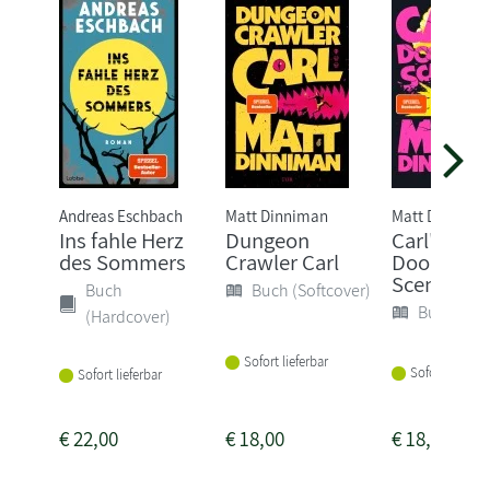
Andreas Eschbach
Matt Dinniman
Matt Dinnima
Ins fahle Herz
Dungeon
Carl's
des Sommers
Crawler Carl
Doomsda
Scenario
Buch
Buch (Softcover)
Buch (Sof
(Hardcover)
Sofort lieferbar
Sofort lieferba
Sofort lieferbar
€
22,00
€
18,00
€
18,00