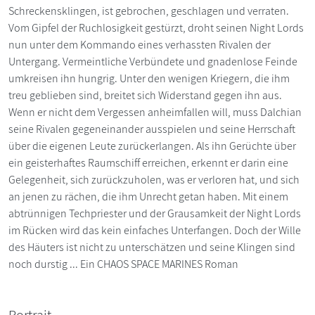
Schreckensklingen, ist gebrochen, geschlagen und verraten.
Vom Gipfel der Ruchlosigkeit gestürzt, droht seinen Night Lords
nun unter dem Kommando eines verhassten Rivalen der
Untergang. Vermeintliche Verbündete und gnadenlose Feinde
umkreisen ihn hungrig. Unter den wenigen Kriegern, die ihm
treu geblieben sind, breitet sich Widerstand gegen ihn aus.
Wenn er nicht dem Vergessen anheimfallen will, muss Dalchian
seine Rivalen gegeneinander ausspielen und seine Herrschaft
über die eigenen Leute zurückerlangen. Als ihn Gerüchte über
ein geisterhaftes Raumschiff erreichen, erkennt er darin eine
Gelegenheit, sich zurückzuholen, was er verloren hat, und sich
an jenen zu rächen, die ihm Unrecht getan haben. Mit einem
abtrünnigen Techpriester und der Grausamkeit der Night Lords
im Rücken wird das kein einfaches Unterfangen. Doch der Wille
des Häuters ist nicht zu unterschätzen und seine Klingen sind
noch durstig ... Ein CHAOS SPACE MARINES Roman
Portrait