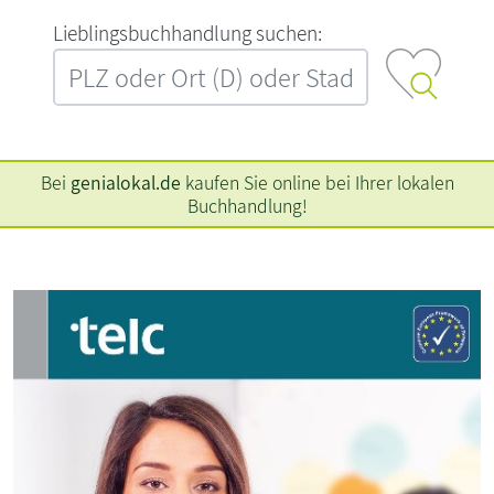
L‍i‍e‍b‍l‍i‍n‍g‍s‍b‍u‍c‍h‍h‍a‍n‍d‍l‍u‍n‍g‍ ‍s‍u‍c‍h‍e‍n‍:‍
Bei
genialokal.de
kaufen Sie online bei Ihrer lokalen
Buchhandlung!