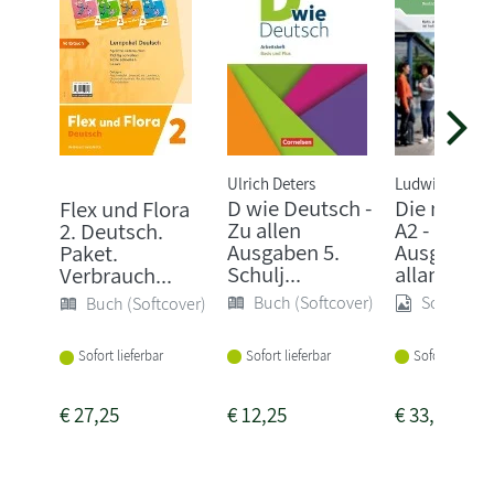
Ulrich Deters
Ludwig Hoffm
D wie Deutsch -
Die neue L
Flex und Flora
Zu allen
A2 - Hybri
2. Deutsch.
Ausgaben 5.
Ausgabe
Paket.
Schulj...
allango
Verbrauch...
Buch (Softcover)
Sonstige
Buch (Softcover)
Sofort lieferbar
Sofort lieferba
Sofort lieferbar
€
27,25
€
12,25
€
33,99