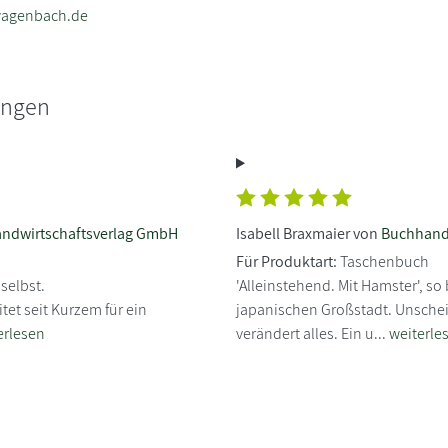
agenbach.de
ungen
andwirtschaftsverlag GmbH
Isabell Braxmaier von
Buchhand
Für Produktart:
Taschenbuch
 selbst.
'Alleinstehend. Mit Hamster', so 
tet seit Kurzem für ein
japanischen Großstadt. Unschei
erlesen
verändert alles. Ein u...
weiterle