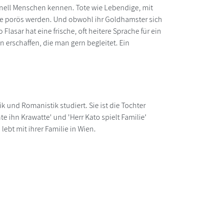
chnell Menschen kennen. Tote wie Lebendige, mit
ne porös werden. Und obwohl ihr Goldhamster sich
 Flasar hat eine frische, oft heitere Sprache für ein
 erschaffen, die man gern begleitet. Ein
k und Romanistik studiert. Sie ist die Tochter
e ihn Krawatte' und 'Herr Kato spielt Familie'
ebt mit ihrer Familie in Wien.