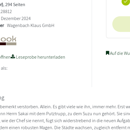
r)
, 294 Seiten
128812
Dezember 2024
ler
Wagenbach Klaus GmbH
Auf die Wu
ffnen
Leseprobe herunterladen
 als:
ng
bemerkt verstorben. Allein. Es gibt viele wie ihn, immer mehr. Erst 
ann Herrn Sakai mit dem Putztrupp, zu dem Suzu nun gehört. Sie sind
, wie der Chef sie nennt, fügt sich widerstrebend in die neuen Aufga
rdem einen robusten Magen. Die Städte wachsen, zugleich entfernt