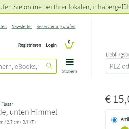
fen Sie online bei Ihrer lokalen
, inhabergefü
sten
Newsletter
Reservierung prüfen
0
Registrieren
Login
L‍i‍e‍b‍l‍i‍n‍g‍s‍b
Stöbern
€
15
 Flasar
de, unten Himmel
Arti
cm / 2,7 cm ( B/H/T )