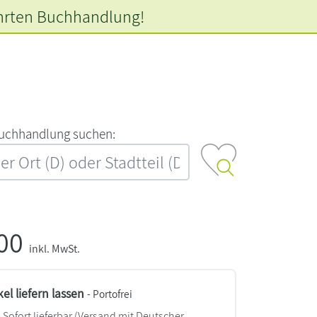
hrten
Buchhandlung!
‍u‍c‍h‍h‍a‍n‍d‍l‍u‍n‍g‍ ‍s‍u‍c‍h‍e‍n‍:‍
,00
inkl. MwSt.
kel liefern lassen
- Portofrei
Sofort lieferbar
(Versand mit Deutscher