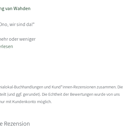
ng van Wahden
no, wir sind da!"
 mehr oder weniger
erlesen
enialokal-Buchhandlungen und Kund*innen-Rezensionen zusammen. Die
ilt (und ggf. gerundet). Die Echtheit der Bewertungen wurde von uns
 nur mit Kundenkonto möglich.
ne Rezension