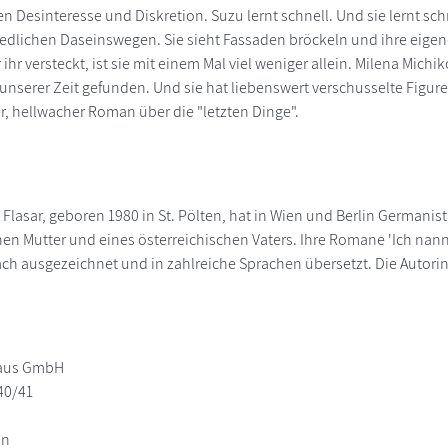
n Desinteresse und Diskretion. Suzu lernt schnell. Und sie lernt s
edlichen Daseinswegen. Sie sieht Fassaden bröckeln und ihre eige
ihr versteckt, ist sie mit einem Mal viel weniger allein. Milena Michiko
nserer Zeit gefunden. Und sie hat liebenswert verschusselte Figuren
r, hellwacher Roman über die "letzten Dinge".
Flasar, geboren 1980 in St. Pölten, hat in Wien und Berlin Germanisti
hen Mutter und eines österreichischen Vaters. Ihre Romane 'Ich nannt
h ausgezeichnet und in zahlreiche Sprachen übersetzt. Die Autorin l
aus GmbH
40/41
in