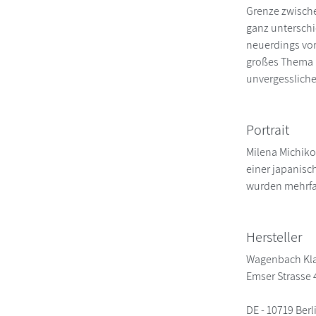
Grenze zwische
ganz unterschi
neuerdings vor 
großes Thema u
unvergessliche
Portrait
Milena Michiko 
einer japanisc
wurden mehrfac
Hersteller
Wagenbach Kl
Emser Strasse 
DE - 10719 Berl