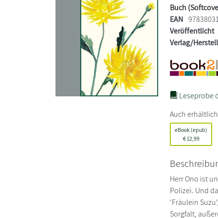
Buch (Softcove
EAN
9783803
Veröffentlicht
Verlag/Herstel
Leseprobe ö
Auch erhältlich
eBook (epub)
€
12,99
Beschreibu
Herr Ono ist un
Polizei. Und d
'Fräulein Suzu'
Sorgfalt, auße