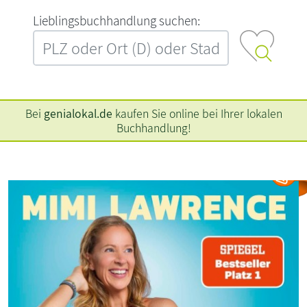
L‍i‍e‍b‍l‍i‍n‍g‍s‍b‍u‍c‍h‍h‍a‍n‍d‍l‍u‍n‍g‍ ‍s‍u‍c‍h‍e‍n‍:‍
Bei
genialokal.de
kaufen Sie online bei Ihrer lokalen
Buchhandlung!