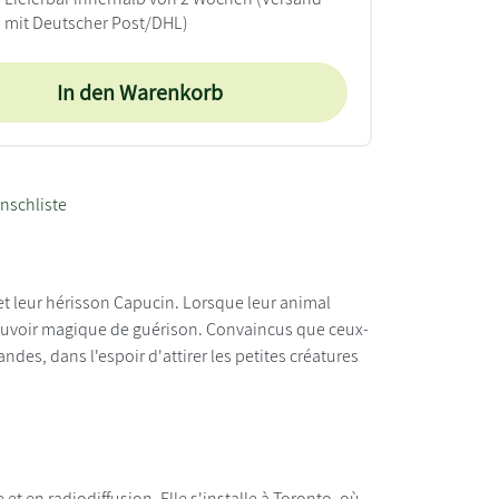
mit Deutscher Post/DHL)
In den Warenkorb
nschliste
 et leur hérisson Capucin. Lorsque leur animal
ouvoir magique de guérison. Convaincus que ceux-
ndes, dans l'espoir d'attirer les petites créatures
 et en radiodiffusion. Elle s'installe à Toronto, où