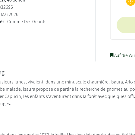
332696
Mai 2026
ler
Comme Des Geants
Auf die Wu
ng
plusieurs lunes, vivaient, dans une minuscule chaumière, Isaura, Arlo
e malade, Isaura propose de partir à la recherche de gnomes au p
er Capucin, les enfants s'aventurent dans la forêt avec quelques offra
ouges.
rio dans les années 1970, Mireille Messier y fait des études en théâtre