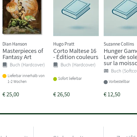
Dian Hanson
Hugo Pratt
Suzanne Collins
Masterpieces of
Corto Maltese 16
Hunger Game
Fantasy Art
- Édition couleurs
Lever de sole
sur la moiss
Buch (Hardcover)
Buch (Hardcover)
Buch (Softco
Lieferbar innerhalb von
Sofort lieferbar
1-2 Wochen
Vorbestellbar
€
25,00
€
26,50
€
12,50