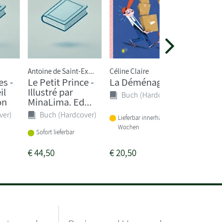
Antoine de Saint-Ex...
Céline Claire
Antoine d
Exupery
s -
Le Petit Prince -
La Déménagerie
Le Peti
il
Illustré par
Buch (Hardcover)
(French
on
MinaLima. Ed...
Buch 
ver)
Buch (Hardcover)
Lieferbar innerhalb von 2
Wochen
Sofort li
Sofort lieferbar
€
44,50
€
20,50
€
11,50