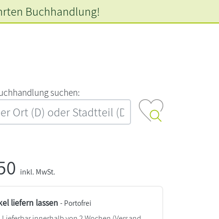
hrten
Buchhandlung!
‍u‍c‍h‍h‍a‍n‍d‍l‍u‍n‍g‍ ‍s‍u‍c‍h‍e‍n‍:‍
,50
inkl. MwSt.
kel liefern lassen
- Portofrei
Lieferbar innerhalb von 2 Wochen
(Versand