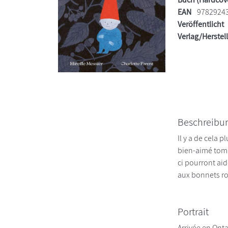
EAN
9782924
Veröffentlicht
Verlag/Herstel
Beschreibu
Il y a de cela 
bien-aimé tomb
ci pourront aid
aux bonnets r
Portrait
Arrivée en Onta