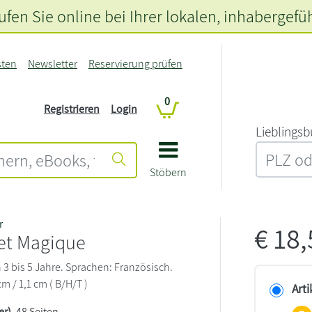
fen Sie online bei Ihrer lokalen
, inhabergefü
sten
Newsletter
Reservierung prüfen
0
Registrieren
Login
L‍i‍e‍b‍l‍i‍n‍g‍s‍b
Stöbern
r
€
18
et Magique
3 bis 5 Jahre. Sprachen: Französisch.
cm / 1,1 cm ( B/H/T )
Arti
er)
, 48 Seiten