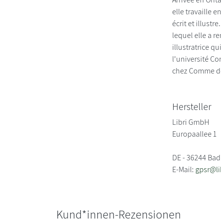
elle travaille e
écrit et illust
lequel elle a r
illustratrice q
l'université Co
chez Comme des
Hersteller
Libri GmbH
Europaallee 1
DE - 36244 Bad
E-Mail:
gpsr@li
Kund*innen-Rezensionen