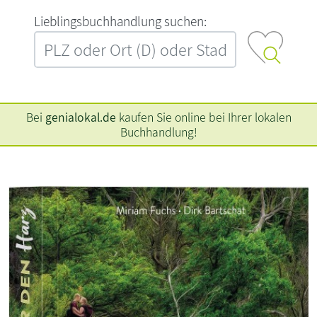
L‍i‍e‍b‍l‍i‍n‍g‍s‍b‍u‍c‍h‍h‍a‍n‍d‍l‍u‍n‍g‍ ‍s‍u‍c‍h‍e‍n‍:‍
Bei
genialokal.de
kaufen Sie online bei Ihrer lokalen
Buchhandlung!