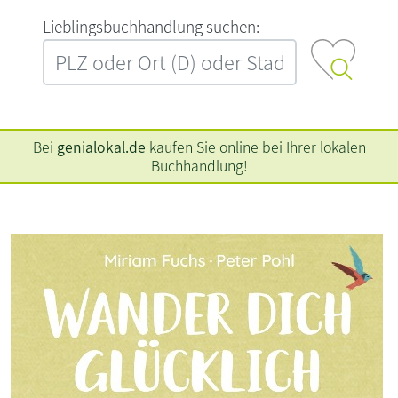
L‍i‍e‍b‍l‍i‍n‍g‍s‍b‍u‍c‍h‍h‍a‍n‍d‍l‍u‍n‍g‍ ‍s‍u‍c‍h‍e‍n‍:‍
Bei
genialokal.de
kaufen Sie online bei Ihrer lokalen
Buchhandlung!