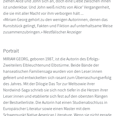
ziehen Alice und John sich an, doch eine Liebe zwischen ihnen
ist undenkbar. Und John weiß nichts von Alice' Vergangenheit,
die sie mit aller Macht vor ihm verborgen hält ...
«Miriam Georg gehört zu den wenigen Autorinnen, denen das
Kunststück gelingt, Fakten und Fiktion auf unterhaltsame Weise
zusammenzubringen.» Westfälischer Anzeiger
Portrait
MIRIAM GEORG, geboren 1987, ist die Autorin des Erfolgs-
Zweiteilers Elbleuchtenund Elbstürme. Beide Bände der
hanseatischen Familiensaga wurden von den Leser:innen
gefeiert und entwickelten sich rasant zum Überraschungserfolg
des Jahres. Mit der Dilogie Das Tor zur Weltsowie ihrer
Nordwind-Saga schrieb sie sich noch tiefer in die Herzen ihrer
Leser:innen und etablierte sich fest auf den obersten Rängen
der Bestsellerliste. Die Autorin hat einen Studienabschluss in
Europäischer Literatur sowie einen Master mit dem
Schwerpunkt Native American Literature. Wenn sie nicht gerade