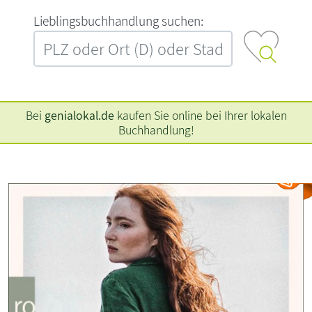
L‍i‍e‍b‍l‍i‍n‍g‍s‍b‍u‍c‍h‍h‍a‍n‍d‍l‍u‍n‍g‍ ‍s‍u‍c‍h‍e‍n‍:‍
Bei
genialokal.de
kaufen Sie online bei Ihrer lokalen
Buchhandlung!