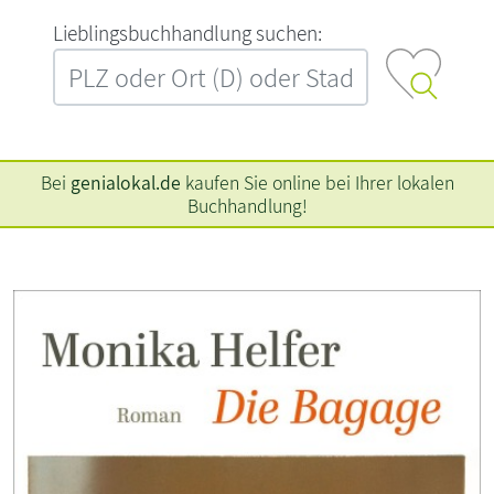
L‍i‍e‍b‍l‍i‍n‍g‍s‍b‍u‍c‍h‍h‍a‍n‍d‍l‍u‍n‍g‍ ‍s‍u‍c‍h‍e‍n‍:‍
Bei
genialokal.de
kaufen Sie online bei Ihrer lokalen
Buchhandlung!