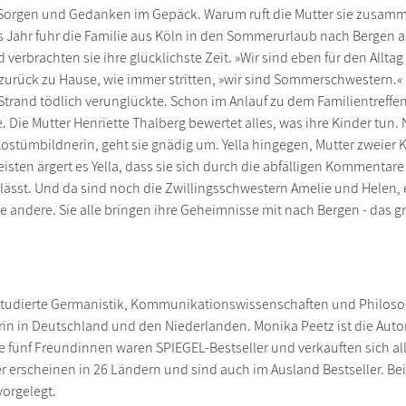
Sorgen und Gedanken im Gepäck. Warum ruft die Mutter sie zusamme
s Jahr fuhr die Familie aus Köln in den Sommerurlaub nach Bergen 
 verbrachten sie ihre glücklichste Zeit. »Wir sind eben für den Allt
zurück zu Hause, wie immer stritten, »wir sind Sommerschwestern.« Di
rand tödlich verunglückte. Schon im Anlauf zu dem Familientreffen 
 Die Mutter Henriette Thalberg bewertet alles, was ihre Kinder tun. N
Kostümbildnerin, geht sie gnädig um. Yella hingegen, Mutter zweier K
sten ärgert es Yella, dass sie sich durch die abfälligen Kommentare
lässt. Und da sind noch die Zwillingsschwestern Amelie und Helen, 
e andere. Sie alle bringen ihre Geheimnisse mit nach Bergen - das gr
tudierte Germanistik, Kommunikationswissenschaften und Philosoph
n in Deutschland und den Niederlanden. Monika Peetz ist die Autorin
fünf Freundinnen waren SPIEGEL-Bestseller und verkauften sich al
er erscheinen in 26 Ländern und sind auch im Ausland Bestseller. Be
 vorgelegt.