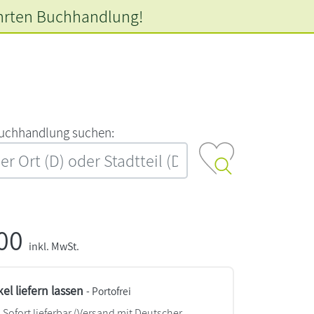
hrten
Buchhandlung!
‍u‍c‍h‍h‍a‍n‍d‍l‍u‍n‍g‍ ‍s‍u‍c‍h‍e‍n‍:‍
,00
inkl. MwSt.
kel liefern lassen
- Portofrei
Sofort lieferbar
(Versand mit Deutscher