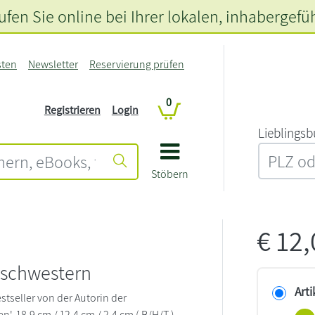
fen Sie online bei Ihrer lokalen
, inhabergefü
sten
Newsletter
Reservierung prüfen
0
Registrieren
Login
L‍i‍e‍b‍l‍i‍n‍g‍s‍b
Stöbern
€
12
schwestern
Arti
stseller von der Autorin der
n'. 18,9 cm / 12,4 cm / 2,4 cm ( B/H/T )