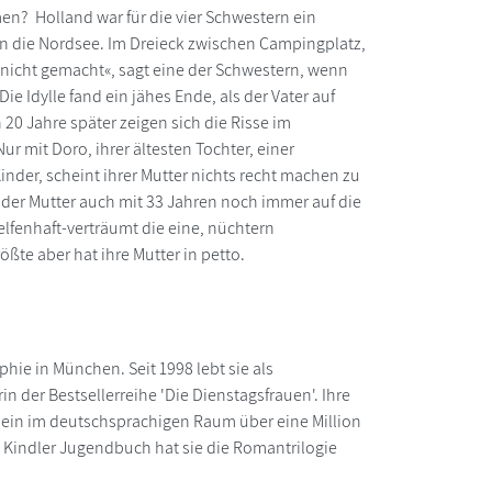
n? Holland war für die vier Schwestern ein
an die Nordsee. Im Dreieck zwischen Campingplatz,
ag nicht gemacht«, sagt eine der Schwestern, wenn
e Idylle fand ein jähes Ende, als der Vater auf
20 Jahre später zeigen sich die Risse im
ur mit Doro, ihrer ältesten Tochter, einer
inder, scheint ihrer Mutter nichts recht machen zu
 der Mutter auch mit 33 Jahren noch immer auf die
elfenhaft-verträumt die eine, nüchtern
ößte aber hat ihre Mutter in petto.
ie in München. Seit 1998 lebt sie als
 der Bestsellerreihe 'Die Dienstagsfrauen'. Ihre
lein im deutschsprachigen Raum über eine Million
i Kindler Jugendbuch hat sie die Romantrilogie