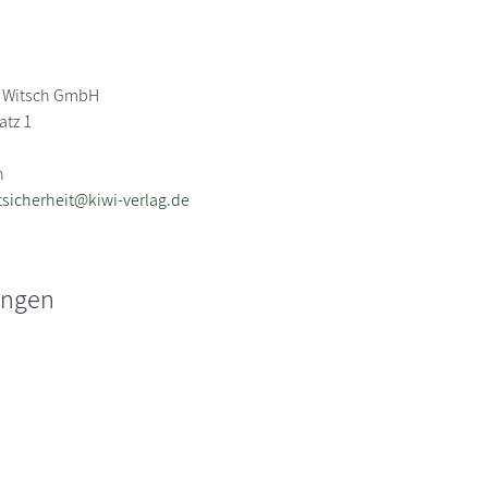
 Witsch GmbH
atz 1
n
sicherheit@kiwi-verlag.de
ungen