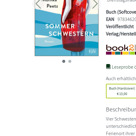
Zurück
Weiter
Buch (Softcove
EAN
9783462
Veröffentlicht
Verlag/Herstel
Leseprobe ö
Auch erhältlich
Buch (Hardcover)
€
13,00
Beschreibu
Vier Schwester
unterschiedlic
Ferienort ihre