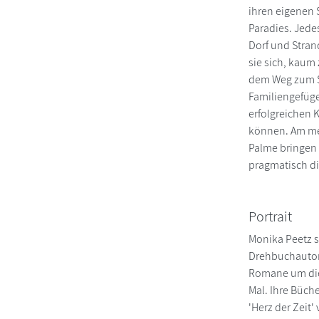
ihren eigenen 
Paradies. Jede
Dorf und Strand
sie sich, kaum 
dem Weg zum St
Familiengefüge.
erfolgreichen 
können. Am mei
Palme bringen 
pragmatisch di
Portrait
Monika Peetz s
Drehbuchautori
Romane um die 
Mal. Ihre Büch
'Herz der Zeit'