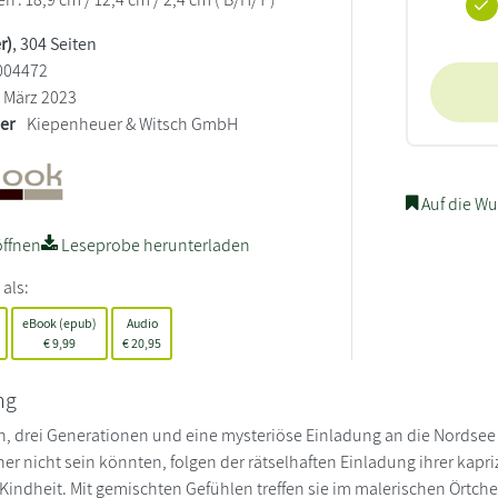
r)
, 304 Seiten
004472
März 2023
ler
Kiepenheuer & Witsch GmbH
Auf die Wu
ffnen
Leseprobe herunterladen
 als:
eBook (epub)
Audio
€
9,99
€
20,95
ng
n, drei Generationen und eine mysteriöse Einladung an die Nordsee
her nicht sein könnten, folgen der rätselhaften Einladung ihrer kapr
r Kindheit. Mit gemischten Gefühlen treffen sie im malerischen Örtch