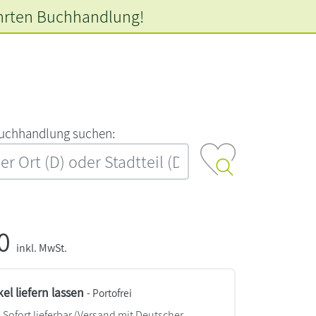
hrten
Buchhandlung!
‍u‍c‍h‍h‍a‍n‍d‍l‍u‍n‍g‍ ‍s‍u‍c‍h‍e‍n‍:‍
50
inkl. MwSt.
kel liefern lassen
- Portofrei
Sofort lieferbar
(Versand mit Deutscher