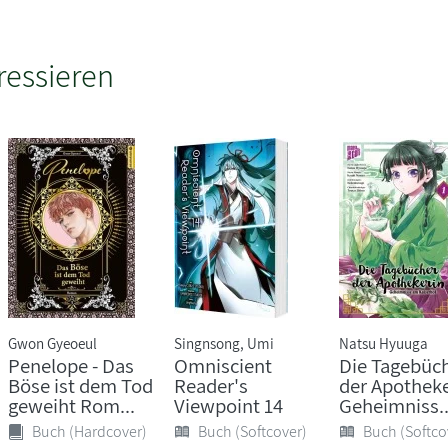
ressieren
Gwon Gyeoeul
Singnsong, Umi
Natsu Hyuuga
Penelope - Das
Omniscient
Die Tagebüc
Böse ist dem Tod
Reader's
der Apotheke
geweiht Rom...
Viewpoint 14
Geheimniss..
Buch (Hardcover)
Buch (Softcover)
Buch (Softco