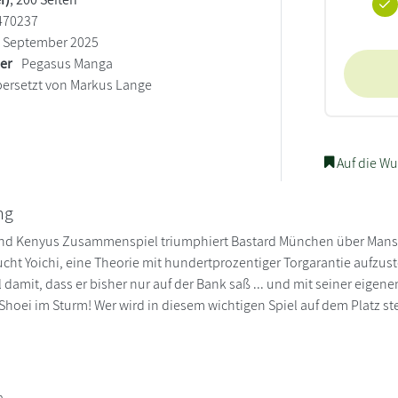
470237
September 2025
ler
Pegasus Manga
ersetzt von Markus Lange
Auf die Wu
ng
nd Kenyus Zusammenspiel triumphiert Bastard München über Manshi
ucht Yoichi, eine Theorie mit hundertprozentiger Torgarantie aufzust
l damit, dass er bisher nur auf der Bank saß ... und mit seiner eige
t Shoei im Sturm! Wer wird in diesem wichtigen Spiel auf dem Platz s
a