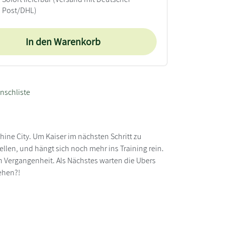
Post/DHL)
In den Warenkorb
nschliste
ne City. Um Kaiser im nächsten Schritt zu
ellen, und hängt sich noch mehr ins Training rein.
nen Vergangenheit. Als Nächstes warten die Ubers
tehen?!