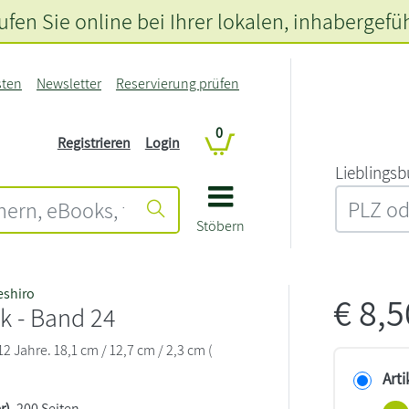
fen Sie online bei Ihrer lokalen
, inhabergefü
sten
Newsletter
Reservierung prüfen
0
Registrieren
Login
L‍i‍e‍b‍l‍i‍n‍g‍s‍b
Stöbern
eshiro
€
8,
k - Band 24
 Jahre. 18,1 cm / 12,7 cm / 2,3 cm (
Arti
r)
, 200 Seiten