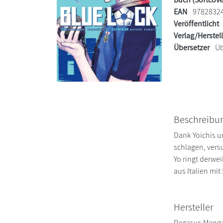
EAN
9782832
Veröffentlicht
Verlag/Herstel
Übersetzer
Üb
Beschreibu
Dank Yoichis u
schlagen, vers
Yo ringt derwei
aus Italien mi
Hersteller
Pegasus Mang