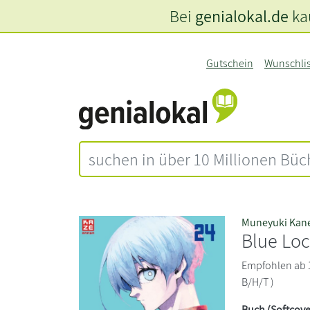
Bei
genialokal.de
kau
Gutschein
Wunschli
Muneyuki Kan
Blue Loc
Empfohlen ab 12
B/H/T )
Buch (Softcove