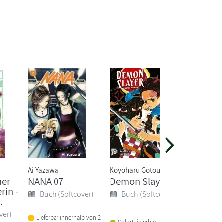
Ai Yazawa
Koyoharu Gotouge
Tsugumi 
her
NANA 07
Demon Slayer 1
Death 
rin -
Buch (Softcover)
Buch (Softcover)
Buch 
.
ver)
Lieferbar innerhalb von 2
Sofort lieferbar
Sofort li