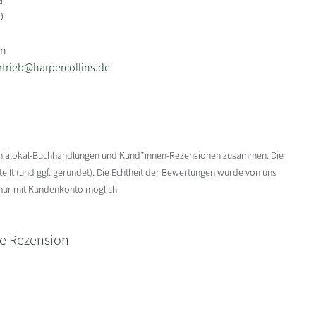
0
in
rtrieb@harpercollins.de
enialokal-Buchhandlungen und Kund*innen-Rezensionen zusammen. Die
ilt (und ggf. gerundet). Die Echtheit der Bewertungen wurde von uns
 nur mit Kundenkonto möglich.
ne Rezension