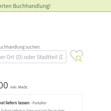
hrten
Buchhandlung!
‍u‍c‍h‍h‍a‍n‍d‍l‍u‍n‍g‍ ‍s‍u‍c‍h‍e‍n‍:‍
,00
inkl. MwSt.
kel liefern lassen
- Portofrei
Sofort lieferbar
(Versand mit Deutscher