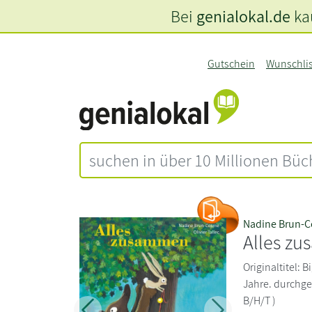
Bei
genialokal.de
kau
Gutschein
Wunschli
Nadine Brun-
Alles z
Originaltitel: 
Jahre. durchgeh
B/H/T )