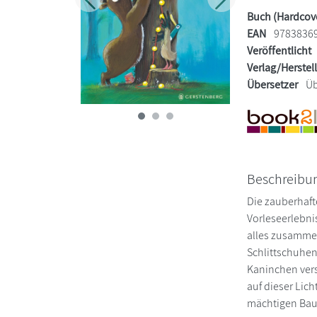
Zurück
Weiter
Buch (Hardcov
EAN
9783836
Veröffentlicht
Verlag/Herstel
Übersetzer
Üb
Beschreibu
Die zauberhaft
Vorleseerlebni
alles zusammen
Schlittschuhen
Kaninchen vers
auf dieser Lich
mächtigen Baum