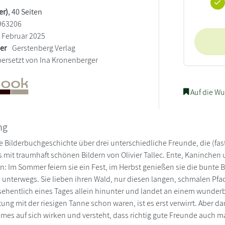
er)
, 40 Seiten
963206
Februar 2025
ler
Gerstenberg Verlag
ersetzt von Ina Kronenberger
Auf die Wu
ng
e Bilderbuchgeschichte über drei unterschiedliche Freunde, die (f
s mit traumhaft schönen Bildern von Olivier Tallec. Ente, Kaninche
: Im Sommer feiern sie ein Fest, im Herbst genießen sie die bunte Bl
 unterwegs. Sie lieben ihren Wald, nur diesen langen, schmalen Pfa
ehentlich eines Tages allein hinunter und landet an einem wunderba
tung mit der riesigen Tanne schon waren, ist es erst verwirrt. Aber 
es auf sich wirken und versteht, dass richtig gute Freunde auch ma