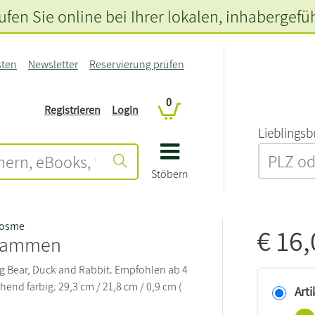
fen Sie online bei Ihrer lokalen
, inhabergefü
sten
Newsletter
Reservierung prüfen
0
Registrieren
Login
L‍i‍e‍b‍l‍i‍n‍g‍s‍b
Stöbern
Cosme
€
16
usammen
Big Bear, Duck and Rabbit. Empfohlen ab 4
end farbig. 29,3 cm / 21,8 cm / 0,9 cm (
Arti