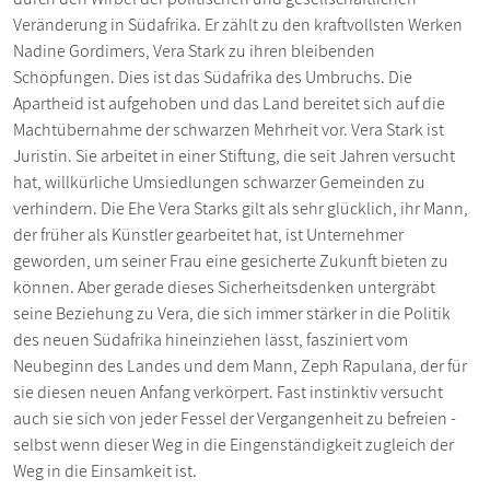
Veränderung in Südafrika. Er zählt zu den kraftvollsten Werken
Nadine Gordimers, Vera Stark zu ihren bleibenden
Schöpfungen. Dies ist das Südafrika des Umbruchs. Die
Apartheid ist aufgehoben und das Land bereitet sich auf die
Machtübernahme der schwarzen Mehrheit vor. Vera Stark ist
Juristin. Sie arbeitet in einer Stiftung, die seit Jahren versucht
hat, willkürliche Umsiedlungen schwarzer Gemeinden zu
verhindern. Die Ehe Vera Starks gilt als sehr glücklich, ihr Mann,
der früher als Künstler gearbeitet hat, ist Unternehmer
geworden, um seiner Frau eine gesicherte Zukunft bieten zu
können. Aber gerade dieses Sicherheitsdenken untergräbt
seine Beziehung zu Vera, die sich immer stärker in die Politik
des neuen Südafrika hineinziehen lässt, fasziniert vom
Neubeginn des Landes und dem Mann, Zeph Rapulana, der für
sie diesen neuen Anfang verkörpert. Fast instinktiv versucht
auch sie sich von jeder Fessel der Vergangenheit zu befreien -
selbst wenn dieser Weg in die Eingenständigkeit zugleich der
Weg in die Einsamkeit ist.