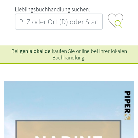
L‍i‍e‍b‍l‍i‍n‍g‍s‍b‍u‍c‍h‍h‍a‍n‍d‍l‍u‍n‍g‍ ‍s‍u‍c‍h‍e‍n‍:‍
Bei
genialokal.de
kaufen Sie online bei Ihrer lokalen
Buchhandlung!