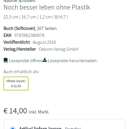
Nadine Schubert
Noch besser leben ohne Plastik
22,5 cm / 16,7 cm / 1,2 cm ( B/H/T )
Buch (Softcover)
, 107 Seiten
EAN
9783962380878
Veröffentlicht
August 2018
Verlag/Hersteller
Oekom Verlag GmbH
Leseprobe öffnen
Leseprobe herunterladen
Auch erhältlich als:
eBook (epub)
€
10,99
€
14,00
inkl. MwSt.
Artikel liefern lassen
- Portofrei