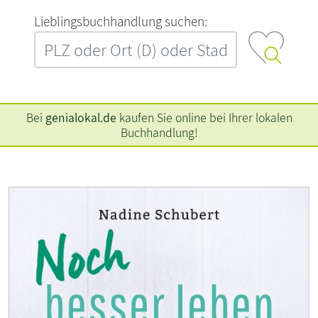
L‍i‍e‍b‍l‍i‍n‍g‍s‍b‍u‍c‍h‍h‍a‍n‍d‍l‍u‍n‍g‍ ‍s‍u‍c‍h‍e‍n‍:‍
Bei
genialokal.de
kaufen Sie online bei Ihrer lokalen
Buchhandlung!