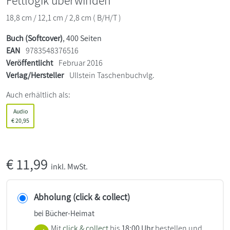
Fettlogik überwinden
18,8 cm / 12,1 cm / 2,8 cm ( B/H/T )
Buch (Softcover)
, 400 Seiten
EAN
9783548376516
Veröffentlicht
Februar 2016
Verlag/Hersteller
Ullstein Taschenbuchvlg.
Auch erhältlich als:
Audio
€
20,95
€
11,99
inkl. MwSt.
Abholung (click & collect)
bei Bücher-Heimat
Mit
click & collect
bis
18:00 Uhr
bestellen und