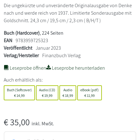
Die ungekürzte und unveränderte Originalausgabe von Denke
nach und werde reich von 1937. Limitierte Sonderausgabe mit
Goldschnitt. 24,3 cm / 19,5 cm / 2,3 cm ( B/H/T )
Buch (Hardcover)
, 224 Seiten
EAN
9783959725323
Veröffentlicht
Januar 2023
Verlag/Hersteller
Finanzbuch Verlag
Leseprobe öffnen
Leseprobe herunterladen
Auch erhältlich als:
Buch (Softcover)
Audio (CD)
Audio
eBook (pdf)
€
14,99
€
19,99
€
18,99
€
11,99
€
35,00
inkl. MwSt.