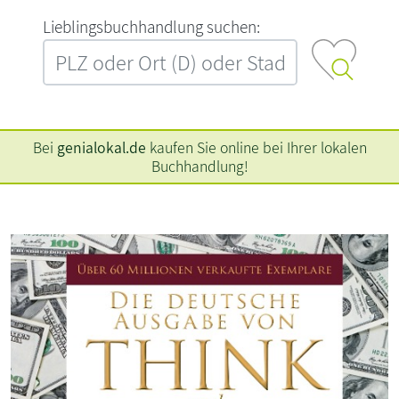
L‍i‍e‍b‍l‍i‍n‍g‍s‍b‍u‍c‍h‍h‍a‍n‍d‍l‍u‍n‍g‍ ‍s‍u‍c‍h‍e‍n‍:‍
Bei
genialokal.de
kaufen Sie online bei Ihrer lokalen
Buchhandlung!