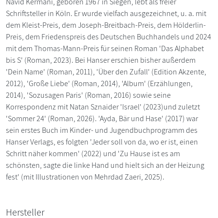
Navid Kermani, geboren 1967 in Siegen, lebt als freier
Schriftsteller in Köln. Er wurde vielfach ausgezeichnet, u. a. mit
dem Kleist-Preis, dem Joseph-Breitbach-Preis, dem Hölderlin-
Preis, dem Friedenspreis des Deutschen Buchhandels und 2024
mit dem Thomas-Mann-Preis für seinen Roman 'Das Alphabet
bis S' (Roman, 2023). Bei Hanser erschien bisher außerdem
'Dein Name' (Roman, 2011), 'Über den Zufall' (Edition Akzente,
2012), 'Große Liebe' (Roman, 2014), 'Album' (Erzählungen,
2014), 'Sozusagen Paris' (Roman, 2016) sowie seine
Korrespondenz mit Natan Sznaider 'Israel' (2023)und zuletzt
'Sommer 24' (Roman, 2026). 'Ayda, Bär und Hase' (2017) war
sein erstes Buch im Kinder- und Jugendbuchprogramm des
Hanser Verlags, es folgten 'Jeder soll von da, wo er ist, einen
Schritt näher kommen' (2022) und 'Zu Hause ist es am
schönsten, sagte die linke Hand und hielt sich an der Heizung
fest' (mit Illustrationen von Mehrdad Zaeri, 2025).
Hersteller