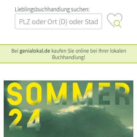
L‍i‍e‍b‍l‍i‍n‍g‍s‍b‍u‍c‍h‍h‍a‍n‍d‍l‍u‍n‍g‍ ‍s‍u‍c‍h‍e‍n‍:‍
Bei
genialokal.de
kaufen Sie online bei Ihrer lokalen
Buchhandlung!