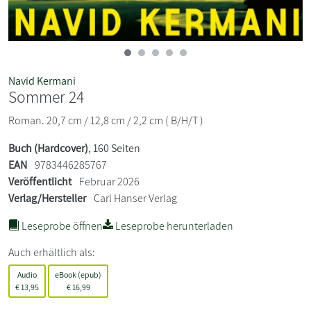
Navid Kermani
Sommer 24
Roman. 20,7 cm / 12,8 cm / 2,2 cm ( B/H/T )
Buch (Hardcover)
, 160 Seiten
EAN
9783446285767
Veröffentlicht
Februar 2026
Verlag/Hersteller
Carl Hanser Verlag
Leseprobe öffnen
Leseprobe herunterladen
Auch erhältlich als:
Audio
eBook (epub)
€
13,95
€
16,99