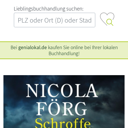
L‍i‍e‍b‍l‍i‍n‍g‍s‍b‍u‍c‍h‍h‍a‍n‍d‍l‍u‍n‍g‍ ‍s‍u‍c‍h‍e‍n‍:‍
Bei
genialokal.de
kaufen Sie online bei Ihrer lokalen
Buchhandlung!