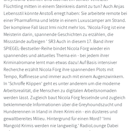
Flüchtling mitten in einem Steinkreis damit zu tun? Auch Anjas
Lebensstil könnte Anstoß erregt haben: Sie arbeitete remote bei
einer Pharmafirma und lebte in einem Luxuscamper am Strand.
Der komplexe Fall lässt Irmi nicht mehr los. 'Nicola Förg ist eine
Meisterin darin, spannende Geschichten zu erzählen, die
Missstände aufzeigen ' SR3 Auch in diesem 17. Band ihrer
SPIEGEL-Bestseller-Reihe bindet Nicola Förg wieder ein
spannendes und aktuelles Thema ein - bei jedem ihrer
Kriminalromane lernt man etwas dazu! Auf Basis intensiver
Recherche erzählt Nicola Förg ihre spannenden Plots mit
Tempo, Raffinesse und immer auch mit einem Augenzwinkern.
In 'Schroffe Klippen' geht es unter anderem um die moderne
Arbeitsrealität, die Menschen zu digitalen Arbeitsnomaden
werden lässt. Zugleich baut Nicola Förg fesselnde und zugleich
beklemmende Informationen über die Greyhoundszucht und
Hunderennen in Irland in ihren Krimi ein - ein düsteres und
gewaltbereites Milieu. Hintergrund für einen Mord? 'Irmi
Mangold Krimis werden nie langweilig.' RadioLounge Dabei