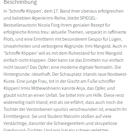
Beschreibung
In 'Schroffe Klippen', dem 17. Band ihrer überaus erfolgreichen
und beliebten Alpenkrimi-Reihe, bleibt SPIEGEL-
Bestsellerautorin Nicola Förg ihrem genialen Rezept für
erfolgreiche Krimis treu: aktuelle Themen, verpackt in raffinierte
Plots, und eine Ermittlerin mit besonderem Gespür für Lügen,
Unwahrheiten und verborgene Abgründe: Irmi Mangold. Auch in
'Schroffe Klippen' will es mit dem Ruhestand für Irmi Mangold
einfach nicht klappen. Oder kann sie das Ermitteln nur einfach
nicht lassen? Das Opfer: eine moderne digitale Nomadin. Die
Hintergründe: rätselhaft. Der Schauplatz: Irlands raue Nordwest-
Küste. Eine junge Frau, tot in der Gischt am Fuße schroffer
Klippen! Irmis Mitbewohnerin kannte Anja, das Opfer, und
glaubt nicht an einen Unfall. Sie bittet Irmi um Hilfe. Diese reist
widerwillig nach Irland; erst als sie erfährt, dass auch noch die
Tochter der Verstorbenen spurlos verschwunden ist, erwacht ihr
Ermittlergeist. Sie und Student Malcolm stoßen auf viele
Verdächtige, darunter die Schwiegereltern und skrupellose
Greyhound-Züchter. Und was hat ein schwer verletzter