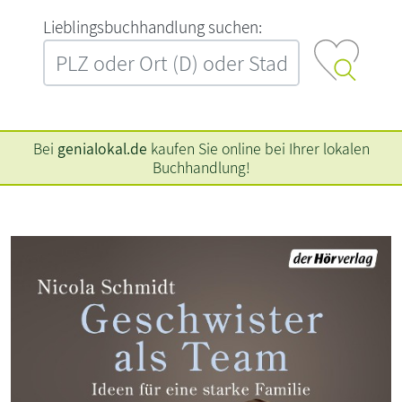
L‍i‍e‍b‍l‍i‍n‍g‍s‍b‍u‍c‍h‍h‍a‍n‍d‍l‍u‍n‍g‍ ‍s‍u‍c‍h‍e‍n‍:‍
Bei
genialokal.de
kaufen Sie online bei Ihrer lokalen
Buchhandlung!