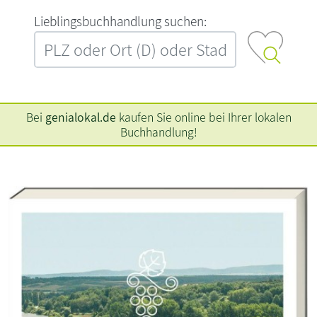
L‍i‍e‍b‍l‍i‍n‍g‍s‍b‍u‍c‍h‍h‍a‍n‍d‍l‍u‍n‍g‍ ‍s‍u‍c‍h‍e‍n‍:‍
Bei
genialokal.de
kaufen Sie online bei Ihrer lokalen
Buchhandlung!