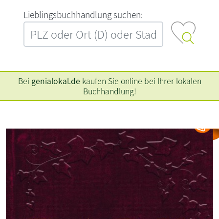
L‍i‍e‍b‍l‍i‍n‍g‍s‍b‍u‍c‍h‍h‍a‍n‍d‍l‍u‍n‍g‍ ‍s‍u‍c‍h‍e‍n‍:‍
Bei
genialokal.de
kaufen Sie online bei Ihrer lokalen
Buchhandlung!