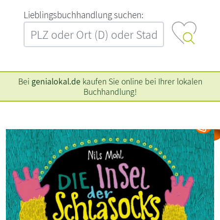
L‍i‍e‍b‍l‍i‍n‍g‍s‍b‍u‍c‍h‍h‍a‍n‍d‍l‍u‍n‍g‍ ‍s‍u‍c‍h‍e‍n‍:‍
Bei
genialokal.de
kaufen Sie online bei Ihrer lokalen
Buchhandlung!