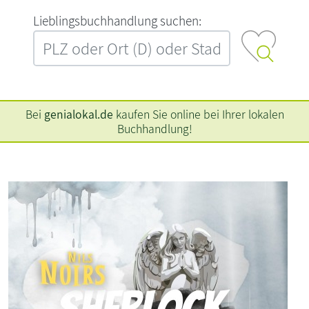
L‍i‍e‍b‍l‍i‍n‍g‍s‍b‍u‍c‍h‍h‍a‍n‍d‍l‍u‍n‍g‍ ‍s‍u‍c‍h‍e‍n‍:‍
Bei
genialokal.de
kaufen Sie online bei Ihrer lokalen
Buchhandlung!