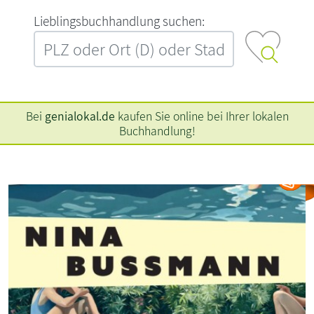
L‍i‍e‍b‍l‍i‍n‍g‍s‍b‍u‍c‍h‍h‍a‍n‍d‍l‍u‍n‍g‍ ‍s‍u‍c‍h‍e‍n‍:‍
Bei
genialokal.de
kaufen Sie online bei Ihrer lokalen
Buchhandlung!