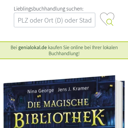
L‍i‍e‍b‍l‍i‍n‍g‍s‍b‍u‍c‍h‍h‍a‍n‍d‍l‍u‍n‍g‍ ‍s‍u‍c‍h‍e‍n‍:‍
Bei
genialokal.de
kaufen Sie online bei Ihrer lokalen
Buchhandlung!