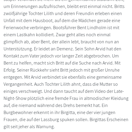
um Erinnerungen aufzufrischen, bleibt erst einmal nicht. Britts
zwölfjährige Tochter Lilith und deren Freundin erleben einen
Unfall mit dem Hausboot, auf dem die Mädchen gerade eine
Ferienwoche verbringen. Bootsführer Bent Lindholm ist mit
einem Lastkahn kollidiert. Zwar geht alles noch einmal
glimpflich ab, aber Bent, der allein lebt, braucht von nun an
Unterstützung. Er leidet an Demenz. Sein Sohn Arvid hat den
Kontakt zum Vater jedoch vor langer Zeit abgebrochen. Um
Bent zu helfen, macht sich Britt auf die Suche nach Arvid. Mit
Erfolg. Seiner Rückkehr sieht Britt jedoch mit großer Unruhe
entgegen. Mit Arvid verbindet sie ebenfalls eine gemeinsame
Vergangenheit. Auch Tochter Lilith ahnt, dass die Mutter so
einiges verschweigt. Und dann taucht auf dem Video der Late-
Night-Show plötzlich eine fremde Frau in altmodischer Kleidung
auf, die niemand während des Drehs bemerkt hat. Ein
Burgbewohner erkennt in ihr Birgitta, eine der vier jungen
Frauen, die auf der Lassburg spuken sollen. Birgittas Erscheinen
gilt seit jeher als Warnung.