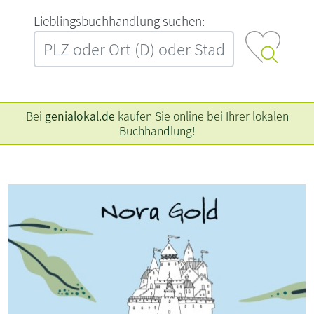
L‍i‍e‍b‍l‍i‍n‍g‍s‍b‍u‍c‍h‍h‍a‍n‍d‍l‍u‍n‍g‍ ‍s‍u‍c‍h‍e‍n‍:‍
Bei
genialokal.de
kaufen Sie online bei Ihrer lokalen
Buchhandlung!