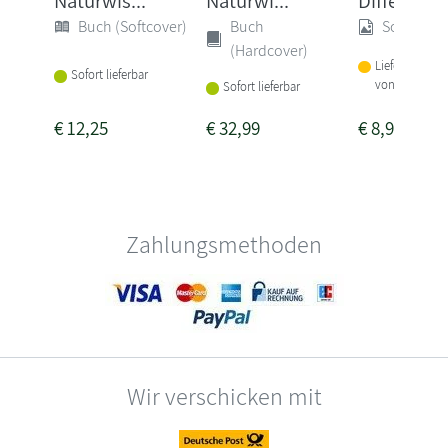
Naturwis...
Naturwi...
Differenzie
Buch (Softcover)
Buch
Sonstige
(Hardcover)
Lieferbar inne
Sofort lieferbar
von 1-2 Woch
Sofort lieferbar
€
12,25
€
32,99
€
8,95
Zahlungsmethoden
Wir verschicken mit