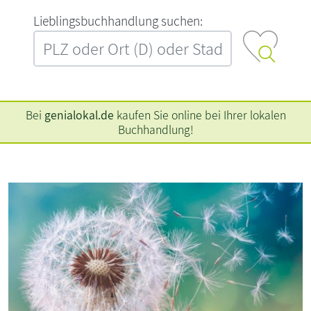
L‍i‍e‍b‍l‍i‍n‍g‍s‍b‍u‍c‍h‍h‍a‍n‍d‍l‍u‍n‍g‍ ‍s‍u‍c‍h‍e‍n‍:‍
Bei
genialokal.de
kaufen Sie online bei Ihrer lokalen
Buchhandlung!