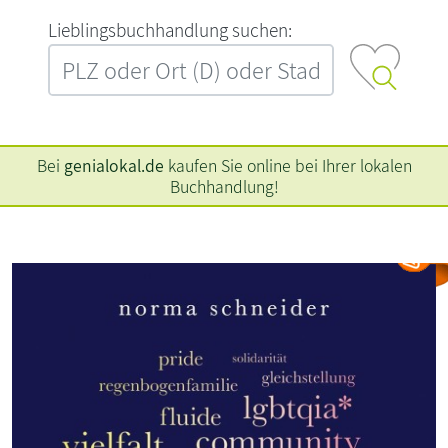
L‍i‍e‍b‍l‍i‍n‍g‍s‍b‍u‍c‍h‍h‍a‍n‍d‍l‍u‍n‍g‍ ‍s‍u‍c‍h‍e‍n‍:‍
Bei
genialokal.de
kaufen Sie online bei Ihrer lokalen
Buchhandlung!