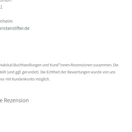
31
nnheim
nstanstifter.de
enialokal-Buchhandlungen und Kund*innen-Rezensionen zusammen. Die
ilt (und ggf. gerundet). Die Echtheit der Bewertungen wurde von uns
 nur mit Kundenkonto möglich.
ne Rezension