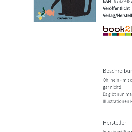
EAN
9783948
Veröffentlicht
Verlag/Herstel
Beschreibu
Oh, nein - mit
gar nicht!
Es gibt nun ma
Illustrationen
Hersteller
kunstanstifte