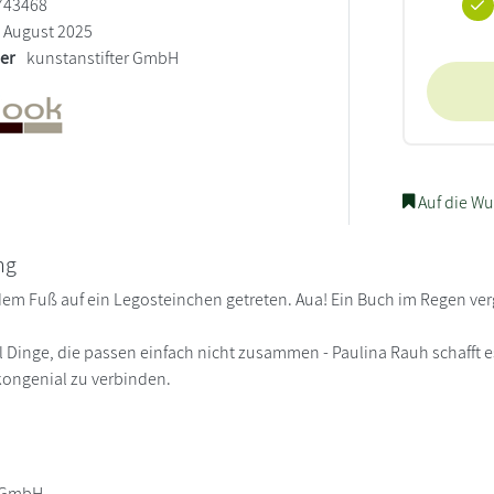
743468
August 2025
ler
kunstanstifter GmbH
Auf die Wu
ng
 dem Fuß auf ein Legosteinchen getreten. Aua! Ein Buch im Regen 
l Dinge, die passen einfach nicht zusammen - Paulina Rauh schafft 
 kongenial zu verbinden.
r GmbH