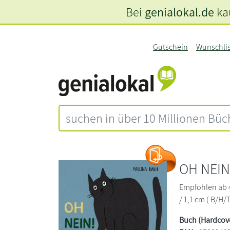
Bei
genialokal.de
kau
Gutschein
Wunschli
OH NEIN
Empfohlen ab 4 
/ 1,1 cm ( B/H/T
Buch (Hardcov