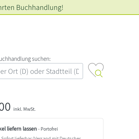
hrten
Buchhandlung!
‍u‍c‍h‍h‍a‍n‍d‍l‍u‍n‍g‍ ‍s‍u‍c‍h‍e‍n‍:‍
,00
inkl. MwSt.
kel liefern lassen
- Portofrei
Sofort lieferbar
(Versand mit Deutscher