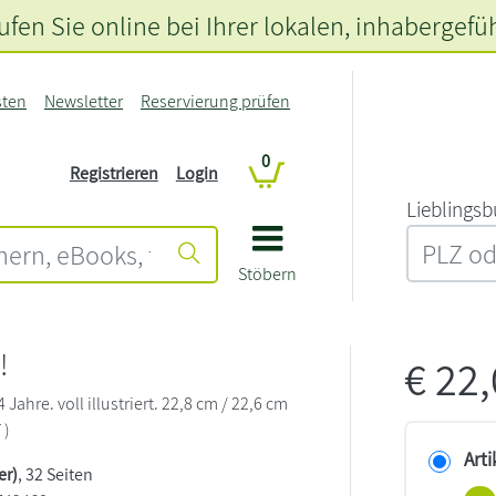
fen Sie online bei Ihrer lokalen
, inhabergefü
sten
Newsletter
Reservierung prüfen
0
Registrieren
Login
L‍i‍e‍b‍l‍i‍n‍g‍s‍b
Stöbern
!
€
22
Jahre. voll illustriert. 22,8 cm / 22,6 cm
 )
Arti
er)
, 32 Seiten